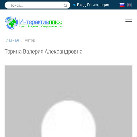
Вход
Регистрация
inc
ра
Главная
Автор
Торина Валерия Александровна