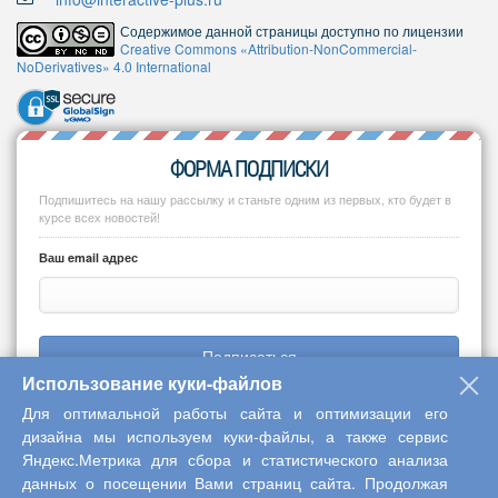
Содержимое данной страницы доступно по лицензии
Creative Commons «Attribution-NonCommercial-
NoDerivatives» 4.0 International
ФОРМА ПОДПИСКИ
Подпишитесь на нашу рассылку и станьте одним из первых, кто будет в
курсе всех новостей!
Ваш email адрес
Подписаться
Использование куки-файлов
Для оптимальной работы сайта и оптимизации его
дизайна мы используем куки-файлы, а также сервис
Яндекс.Метрика для сбора и статистического анализа
Copyright © 2013-2026 Центр научного сотрудничества «Интерактив
данных о посещении Вами страниц сайта. Продолжая