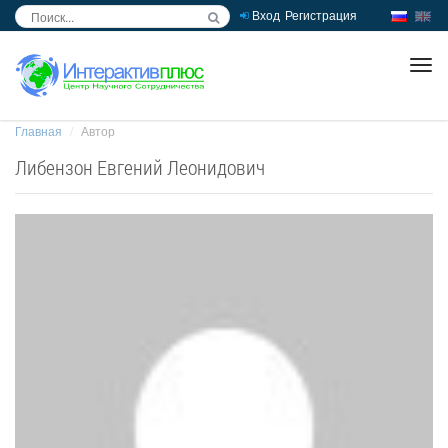
Вход
Регистрация
inc
ра
Главная
Автор
Либензон Евгений Леонидович