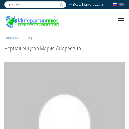
Вход
Регистрация
inc
ра
Главная
Автор
Чермашенцева Мария Андреевна