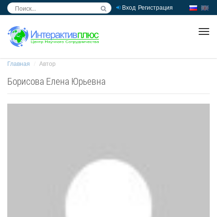
Вход
Регистрация
inc
ра
Главная
Автор
Борисова Елена Юрьевна