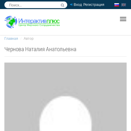
Вход
Регистрация
inc
ра
Главная
Автор
Чернова Наталия Анатольевна