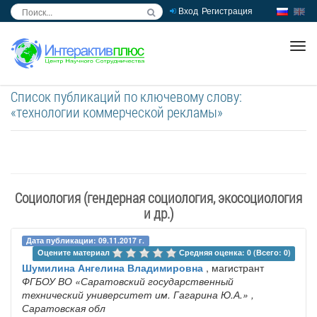
Вход
Регистрация
inc
ра
Список публикаций по ключевому слову:
«технологии коммерческой рекламы»
Социология (гендерная социология, экосоциология
и др.)
Дата публикации: 09.11.2017 г.
Оцените материал 
Средняя оценка: 0 (Всего: 0)
Шумилина Ангелина Владимировна
, магистрант
ФГБОУ ВО «Саратовский государственный
технический университет им. Гагарина Ю.А.»
,
Саратовская обл