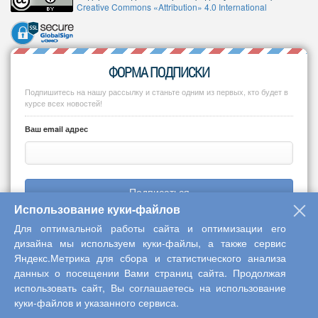
Creative Commons «Attribution» 4.0 International
ФОРМА ПОДПИСКИ
Подпишитесь на нашу рассылку и станьте одним из первых, кто будет в
курсе всех новостей!
Ваш email адрес
Подписаться
Использование куки-файлов
Для оптимальной работы сайта и оптимизации его
дизайна мы используем куки-файлы, а также сервис
Яндекс.Метрика для сбора и статистического анализа
Copyright © 2013-2026 Центр научного сотрудничества «Интерактив
данных о посещении Вами страниц сайта. Продолжая
плюс»
использовать сайт, Вы соглашаетесь на использование
куки-файлов и указанного сервиса.
Наверх