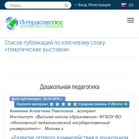
Вход
Регистрация
inc
ра
Список публикаций по ключевому слову:
«тематические выставки»
Дошкольная педагогика
Дата публикации: 28.04.2016 г.
Оцените материал 
Средняя оценка: 0 (Всего: 0)
Аникина Алевтина Павловна
, аспирант
Институт «Высшая школа образования» ФГБОУ ВО
«Московский педагогический государственный
университет»
, Москва г
«Развитие сетевого взаимодействия в дошкольном