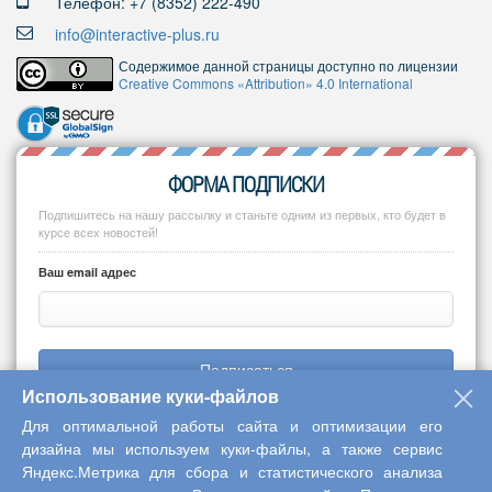
Телефон: +7 (8352) 222-490
info@interactive-plus.ru
Содержимое данной страницы доступно по лицензии
Creative Commons «Attribution» 4.0 International
ФОРМА ПОДПИСКИ
Подпишитесь на нашу рассылку и станьте одним из первых, кто будет в
курсе всех новостей!
Ваш email адрес
Подписаться
Использование куки-файлов
Для оптимальной работы сайта и оптимизации его
дизайна мы используем куки-файлы, а также сервис
Яндекс.Метрика для сбора и статистического анализа
Copyright © 2013-2026 Центр научного сотрудничества «Интерактив