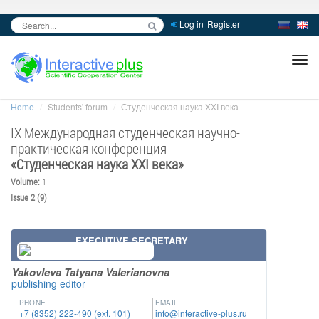
Log in
Register
inc
ра
Home
Students' forum
Студенческая наука XXI века
IX Международная студенческая научно-
практическая конференция
«
Студенческая наука XXI века
»
Volume:
1
Issue 2 (9)
EXECUTIVE SECRETARY
Yakovleva Tatyana Valerianovna
publishing editor
PHONE
EMAIL
+7 (8352) 222-490 (ext. 101)
info@interactive-plus.ru