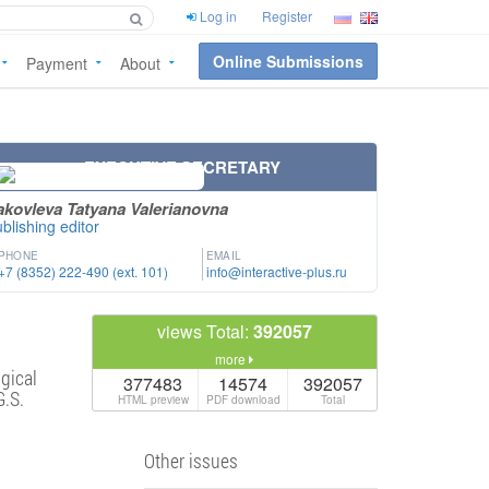
Log in
Register
Online Submissions
Payment
About
EXECUTIVE SECRETARY
akovleva Tatyana Valerianovna
blishing editor
PHONE
EMAIL
+7 (8352) 222-490 (ext. 101)
info@interactive-plus.ru
views Total:
392057
more
gical
377483
14574
392057
G.S.
HTML preview
PDF download
Total
Other issues