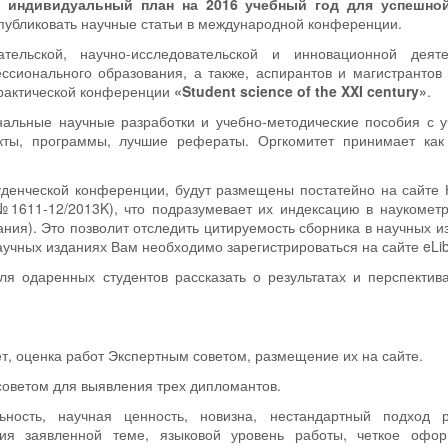
 индивидуальный план на 2016 учебный год для успешно
публиковать научные статьи в международной конференции.
ельской, научно-исследовательской и инновационной деяте
сионального образования, а также, аспирантов и магистрантов
практической конференции
«Student science of the XXI century»
.
альные научные разработки и учебно-методические пособия с у
кты, программы, лучшие рефераты. Оргкомитет принимает как
уденческой конференции, будут размещены постатейно на сайте
ор №1611-12/2013K), что подразумевает их индексацию в наукомет
ния). Это позволит отследить цитируемость сборника в научных и
чных изданиях Вам необходимо зарегистрироваться на сайте eLibr
я одаренных студентов рассказать о результатах и перспектив
ет, оценка работ Экспертным советом, размещение их на сайте.
советом для выявления трех дипломантов.
ьность, научная ценность, новизна, нестандартный подход 
ния заявленной теме, языковой уровень работы, четкое офор