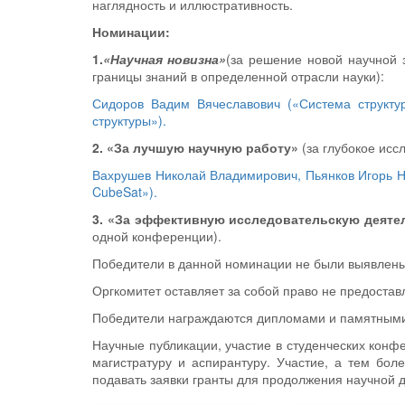
наглядность и иллюстративность.
Номинации:
1.
«Научная новизна»
(за решение новой научной 
границы знаний в определенной отрасли науки):
Сидоров Вадим Вячеславович («Система структу
структуры»).
2. «За лучшую научную работу»
(за глубокое исс
Вахрушев Николай Владимирович, Пьянков Игорь Н
CubeSat»).
3. «За эффективную исследовательскую деяте
одной конференции).
Победители в данной номинации не были выявлены,
Оргкомитет оставляет за собой право не предостав
Победители награждаются дипломами и памятными
Научные публикации, участие в студенческих конф
магистратуру и аспирантуру. Участие, а тем бо
подавать заявки гранты для продолжения научной 