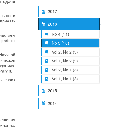
й сдачи
2017
льности
 принять
2016
No 4 (11)
частием
 работы
No 3 (10)
Vol 2, No 2 (9)
 Научной
рической
Vol 1, No 2 (9)
зданиях.
Vol 2, No 1 (8)
ary.ru.
Vol 1, No 1 (8)
ах своих
2015
2014
решения
мление,