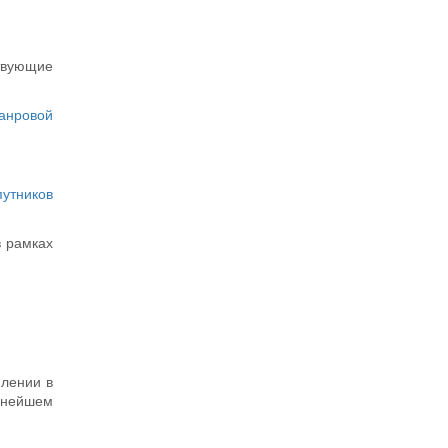
твующие
анровой
путников
в рамках
плении в
льнейшем