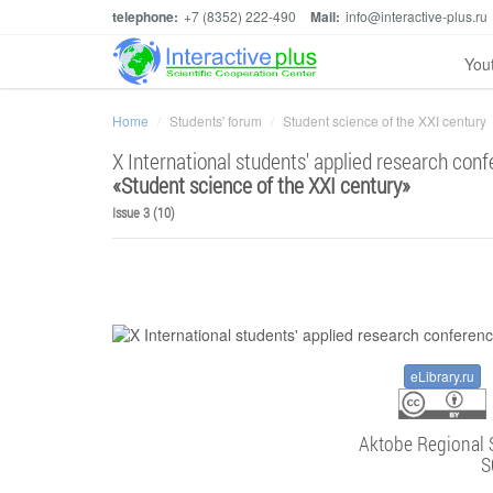
telephone:
+7 (8352) 222-490
Mail:
info@interactive-plus.ru
You
Home
Students' forum
Student science of the XXI century
X International students' applied research con
«
Student science of the XXI century
»
Issue 3 (10)
eLibrary.ru
Aktobe Regional 
S