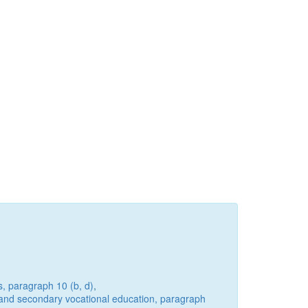
s, paragraph 10 (b, d)
,
 and secondary vocational education, paragraph