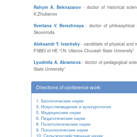
Rahym A. Beknazarov
- doctor of historical sciences, professor, vice-rector for academic affairs and educational work of Aktobe Regional State University named after
K.Zhubanov
Svetlana V. Berezhnaya
- doctor of philosophical sciences, professor, dean of the History Department at the Kharkov National Pedagogical University named after G.S.
Skovoroda
Aleksandr Y. Ivanitsky
- candidate of physical and mathematical sciences, professor, dean of the Department of Applied Mathematics, Physics and Information Technologies at
FSBEI of HE “I.N. Ulianov Chuvash State University”
Lyudmila A. Abramova
- doctor of pedagogical sciences, professor, head of the Department of Pedagogics and Education Development at FSBEI of HE “I.N. Ulianov Chuvash
State University”
Directions of conference work
1. Биологические науки
3. Искусствоведение и культурология
5. Медицинские науки
6. Педагогические науки
8. Политологические науки
9. Психологические науки
10. Сельскохозяйственные науки