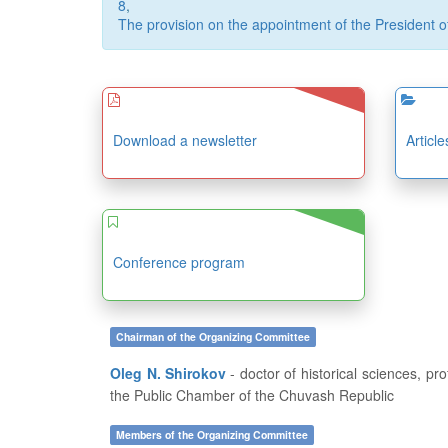
8
,
The provision on the appointment of the President of 
Download a newsletter
Articl
Conference program
Chairman of the Organizing Committee
Oleg N. Shirokov
- doctor of historical sciences, professor, dean of the History and Geography Department at FSBEI of HE “I.N. Ulianov Chuvash State University”, member of
the Public Chamber of the Chuvash Republic
Members of the Organizing Committee