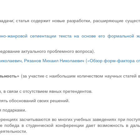
задачи; статья содержит новые разработки, расширяющие сущес
рно-жанровой сегментации текста на основе его формальной ж
ледование актуального проблемного вопроса).
иколаевич, Рязанов Михаил Николаевич («Обзор форм-фактора с
льность»
(за участие с наибольшим количеством научных статей 
 в связи с отсутствием явных претендентов.
лять обоснований своих решений.
 подарками.
еренциях засчитываются во многих учебных заведениях при посту
лее победа в студенческой конференции дает возможность в да
деятельности.