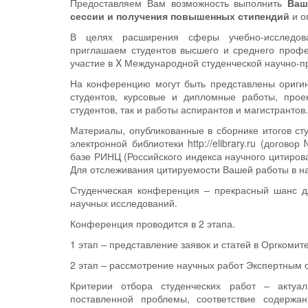
Предоставляем Вам возможность выполнить
Ваш
сессии и получения повышенных стипендий
и о
В целях расширения сферы учебно-исследоват
приглашаем студентов высшего и среднего профес
участие в X Международной студенческой научно-
На конференцию могут быть представлены оригин
студентов, курсовые и дипломные работы, прое
студентов, так и работы аспирантов и магистрантов.
Материалы, опубликованные в сборнике итогов ст
электронной библиотеки http://elibrary.ru (догов
базе РИНЦ (Российского индекса научного цитирова
Для отслеживания цитируемости Вашей работы в нау
Студенческая конференция – прекрасный шанс дл
научных исследований.
Конференция проводится в 2 этапа.
1 этап – представление заявок и статей в Оргкомит
2 этап – рассмотрение научных работ Экспертным 
Критерии отбора студенческих работ – актуал
поставленной проблемы, соответствие содержа