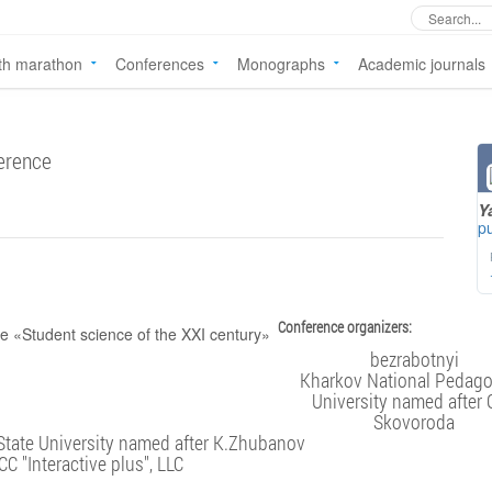
th marathon
Conferences
Monographs
Academic journals
ference
Y
pu
Conference organizers:
bezrabotnyi
Kharkov National Pedago
University named after 
Skovoroda
State University named after K.Zhubanov
CC "Interactive plus", LLC