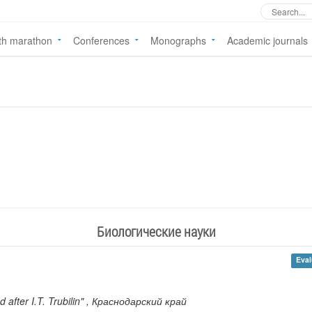
th marathon
Conferences
Monographs
Academic journals
Биологические науки
Eval
fter I.T. Trubilin"
, Краснодарский край