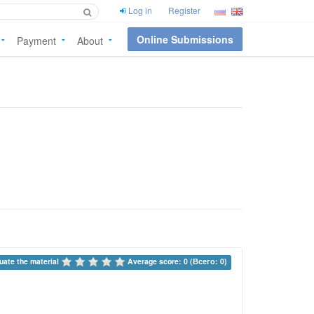
Log in
Register
Online Submissions
Payment
About
uate the material 
Average score: 0 (Всего: 0)