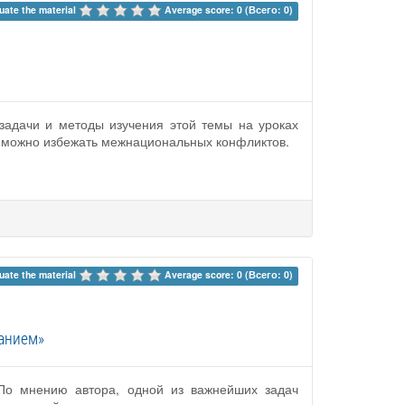
uate the material 
Average score: 0 (Всего: 0)
 задачи и методы изучения этой темы на уроках
и можно избежать межнациональных конфликтов.
uate the material 
Average score: 0 (Всего: 0)
анием»
 По мнению автора, одной из важнейших задач