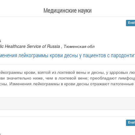
Медицинские науки
Eval
s
ic Healthcare Service of Russia
, Тюменская обл
менения лейкограммы крови десны у пациентов с пародонти
йкограммы крови, взятой из локтевой вены и десны, у здоровых лю
ови значительно ниже, чем в локтевой вене; преобладают лимфоц
 десны. Изменения лейкограммы в крови десны отражают патогенны
Eval
s