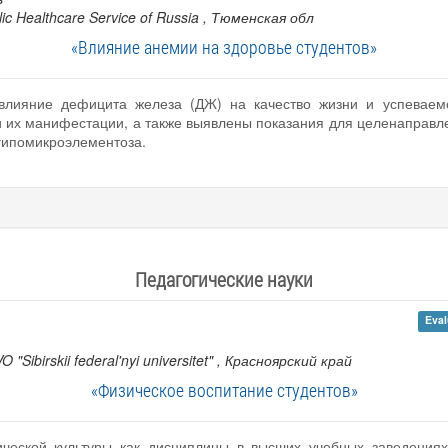
ic Healthcare Service of Russia
, Тюменская обл
«Влияние анемии на здоровье студентов»
влияние дефицита железа (ДЖ) на качество жизни и успеваем
 их манифестации, а также выявлены показания для целенаправл
гипомикроэлементоза.
Педагогические науки
Eval
O "Sibirskii federal'nyi universitet"
, Красноярский край
«Физическое воспитание студентов»
ческой культуры как дисциплины в высших учебных заведениях