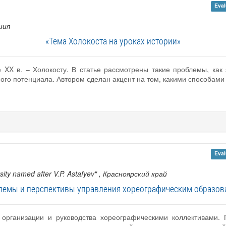
Eval
шия
«Тема Холокоста на уроках истории»
 XX в. – Холокосту. В статье рассмотрены такие проблемы, как
ного потенциала. Автором сделан акцент на том, какими способам
Eval
ity named after V.P. Astafyev"
, Красноярский край
лемы и перспективы управления хореографическим образов
организации и руководства хореографическими коллективами.