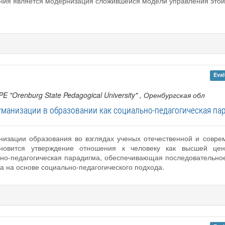
ния является модернизация сложившейся модели управления этой
Eval
PE "Orenburg State Pedagogical University"
, Оренбургская обл
уманизации в образовании как социально-педагогическая па
низации образования во взглядах ученых отечественной и совре
ановится утверждение отношения к человеку как высшей цен
ьно-педагогическая парадигма, обеспечивающая последовательно
а на основе социально-педагогического подхода.