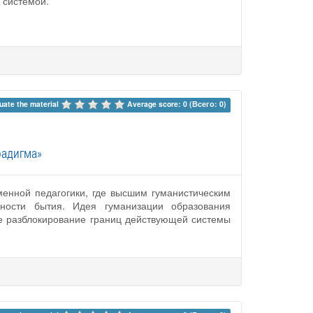
 системой.
uate the material 
Average score: 0 (Всего: 0)
радигма»
менной педагогики, где высшим гуманистическим
ности бытия. Идея гуманизации образования
е разблокирование границ действующей системы