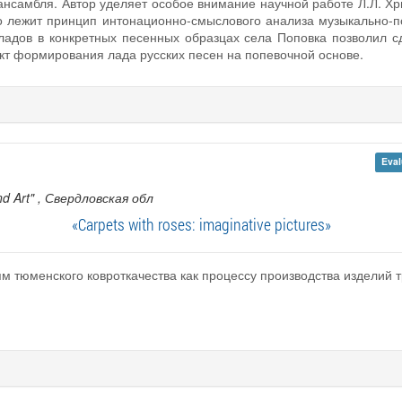
 ансамбля. Автор уделяет особое внимание научной работе Л.Л. 
о лежит принцип интонационно-смыслового анализа музыкально-по
ладов в конкретных песенных образцах села Поповка позволил 
кт формирования лада русских песен на попевочной основе.
Eval
nd Art"
, Свердловская обл
«Carpets with roses: imaginative pictures»
м тюменского ковроткачества как процессу производства изделий 