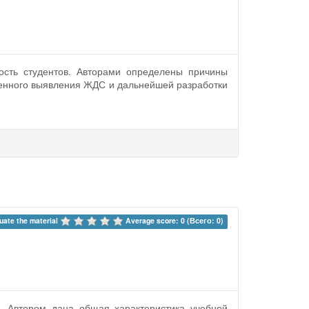
ость студентов. Авторами определены причины
енного выявления ЖДС и дальнейшей разработки
uate the material 
Average score: 0 (Всего: 0)
. Автором дана общая характеристика учебной