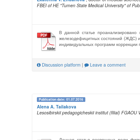
FBEI of HE "Tumen State Medical University" of Publ
В данной статье проанализировано 
железодефицитных состояний (ЖДС) и
индивидуальных программ коррекции 
Discussion platform
|
Leave a comment
Publication date: 01.07.2016
Alena A. Tailakova
Lesosibirskii pedagogicheskii institut (filial) FGAOU V
Данная статья посвящена роли физи