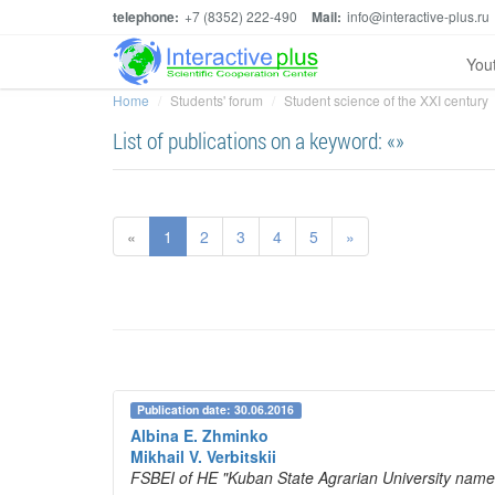
telephone:
+7 (8352) 222-490
Mail:
info@interactive-plus.ru
You
Home
Students' forum
Student science of the XXI century
List of publications on a keyword: «»
«
1
2
3
4
5
»
Publication date: 30.06.2016
Albina E. Zhminko
Mikhail V. Verbitskii
FSBEI of HE "Kuban State Agrarian University named a