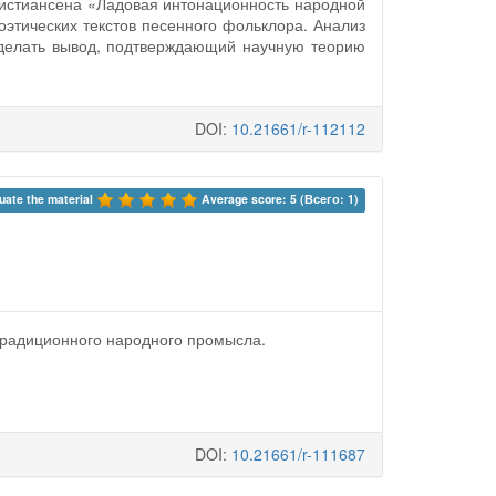
Христиансена «Ладовая интонационность народной
этических текстов песенного фольклора. Анализ
сделать вывод, подтверждающий научную теорию
DOI:
10.21661/r-112112
uate the material 
Average score: 5 (Всего: 1)
традиционного народного промысла.
DOI:
10.21661/r-111687