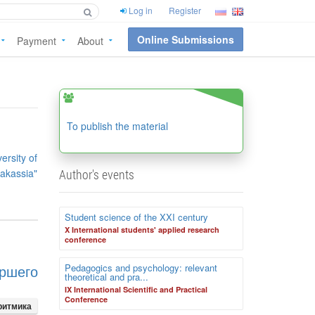
Log in
Register
Online Submissions
Payment
About
To publish the material
ersity of
akassia"
Author's events
Student science of the XXI century
X International students' applied research
conference
Pedagogics and psychology: relevant
ршего
theoretical and pra...
IX International Scientific and Practical
Conference
ритмика