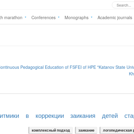
th marathon
Conferences
Monographs
Academic journals
 Continuous Pedagogical Education of FSFEI of HPE "Katanov State Univ
Kh
ритмики в коррекции заикания детей ста
комплексный подход
заикание
логопедическая 