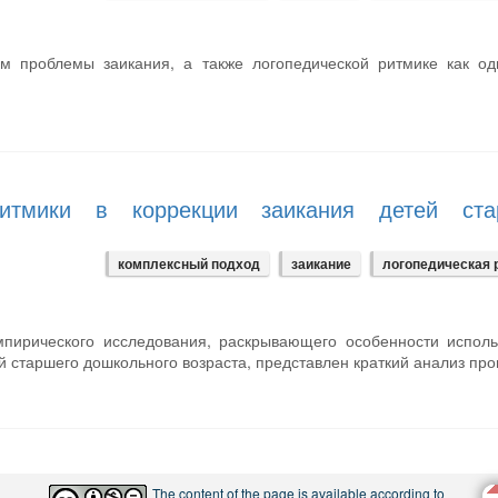
ам проблемы заикания, а также логопедической ритмике как од
ритмики в коррекции заикания детей ста
комплексный подход
заикание
логопедическая 
мпирического исследования, раскрывающего особенности испол
й старшего дошкольного возраста, представлен краткий анализ пр
The content of the page is available according to