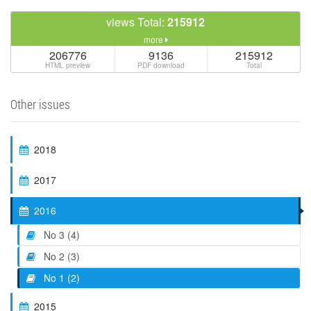
views Total:
215912
more
206776
9136
215912
HTML preview
PDF download
Total
Other issues
2018
2017
2016
No 3 (4)
No 2 (3)
No 1 (2)
2015