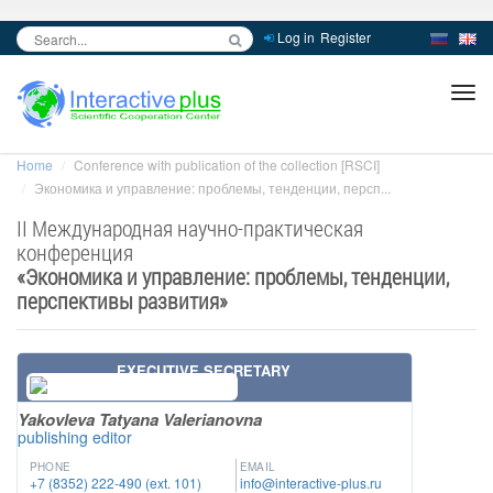
Log in
Register
inc
ра
Home
Conference with publication of the collection [RSCI]
Экономика и управление: проблемы, тенденции, персп...
II Международная научно-практическая
конференция
«
Экономика и управление: проблемы, тенденции,
перспективы развития
»
EXECUTIVE SECRETARY
Yakovleva Tatyana Valerianovna
publishing editor
PHONE
EMAIL
+7 (8352) 222-490 (ext. 101)
info@interactive-plus.ru