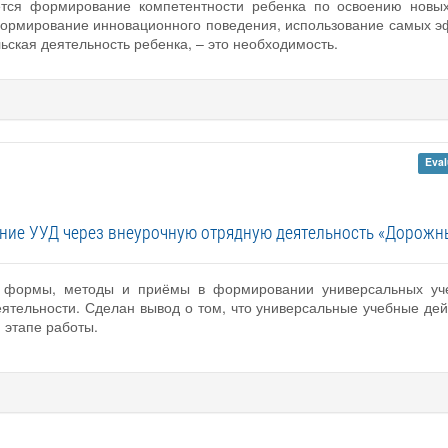
ется формирование компетентности ребенка по освоению новых 
 формирование инновационного поведения, использование самых эф
ьская деятельность ребенка, – это необходимость.
Eval
ие УУД через внеурочную отрядную деятельность «Дорожн
ы формы, методы и приёмы в формировании универсальных уче
ятельности. Сделан вывод о том, что универсальные учебные дей
 этапе работы.