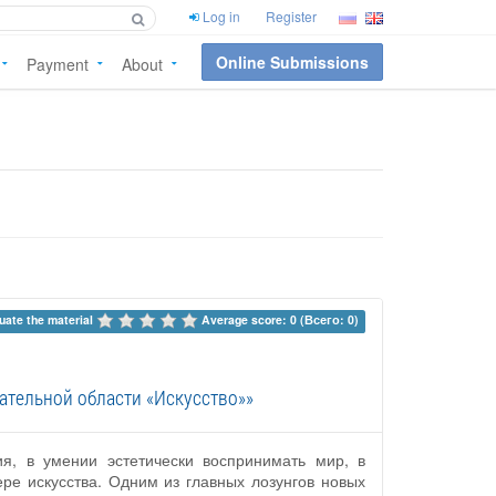
Log in
Register
Online Submissions
Payment
About
uate the material 
Average score: 0 (Всего: 0)
ательной области «Искусство»»
ия, в умении эстетически воспринимать мир, в
ре искусства. Одним из главных лозунгов новых