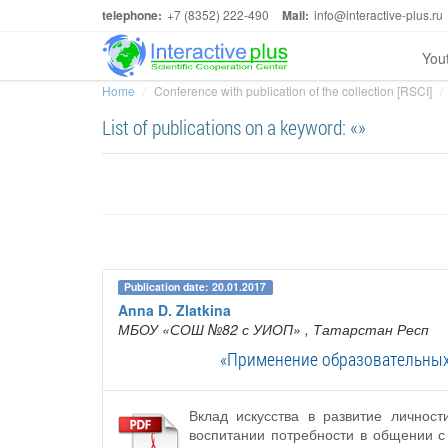
telephone:
+7 (8352) 222-490
Mail:
info@interactive-plus.ru
You
Home
Conference with publication of the collection [RSCI]
List of publications on a keyword: «»
Publication date: 20.01.2017
Anna D. Zlatkina
МБОУ «СОШ №82 с УИОП»
, Татарстан Респ
«Применение образовательных 
Вклад искусства в развитие личнос
воспитании потребности в общении с