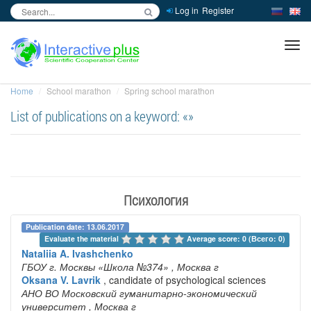
Log in
Register
inc
ра
Home
School marathon
Spring school marathon
List of publications on a keyword: «»
Психология
Publication date: 13.06.2017
Evaluate the material 
Average score: 0 (Всего: 0)
Nataliia A. Ivashchenko
ГБОУ г. Москвы «Школа №374»
, Москва г
Oksana V. Lavrik
, candidate of psychological sciences
АНО ВО Московский гуманитарно-экономический
университет
, Москва г