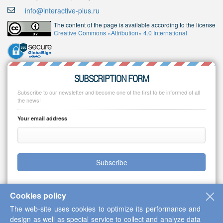
info@interactive-plus.ru
The content of the page is available according to the license
Creative Commons «Attribution» 4.0 International
SUBSCRIPTION FORM
Subscribe to our newsletter and become one of the first to be informed of all
the news!
Your email address
Subscribe
Cookies policy
The web-site uses cookies to optimize its performance and
Copyright © 2013-2026 Scientific Cooperation Center "Interactive Plus"
design as well as special service to collect and analyze data