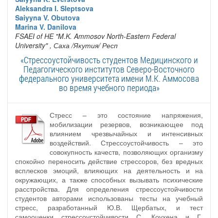
Aleksandra I. Sleptsova
Saiyyna V. Obutova
Marina V. Danilova
FSAEI of HE "M.K. Ammosov North-Eastern Federal
University"
, Саха /Якутия/ Респ
«Стрессоустойчивость студентов Медицинского и
Педагогического институтов Северо-Восточного
федерального университета имени М.К. Аммосова
во время учебного периода»
Стресс – это состояние напряжения,
мобилизации резервов, возникающее под
влиянием чрезвычайных и интенсивных
воздействий. Стрессоустойчивость – это
совокупность качеств, позволяющих организму
спокойно переносить действие стрессоров, без вредных
всплесков эмоций, влияющих на деятельность и на
окружающих, а также способных вызывать психические
расстройства. Для определения стрессоустойчивости
студентов авторами использованы тесты на учебный
стресс, разработанный Ю.В. Щербатых, и тест
самооценки стрессоустойчивости С. Коухена и Г.