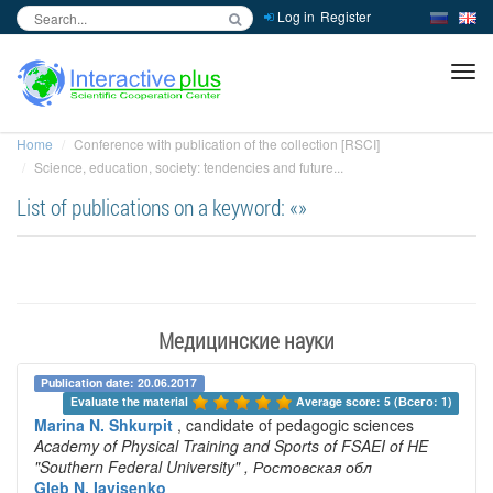
Log in
Register
inc
ра
Home
Conference with publication of the collection [RSCI]
Science, education, society: tendencies and future...
List of publications on a keyword: «»
Медицинские науки
Publication date: 20.06.2017
Evaluate the material 
Average score: 5 (Всего: 1)
Marina N. Shkurpit
, candidate of pedagogic sciences
Academy of Physical Training and Sports of FSAEI of HE
"Southern Federal University"
, Ростовская обл
Gleb N. Iavisenko