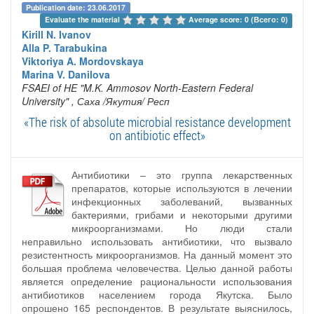
Publication date: 23.06.2017
Evaluate the material 
Average score: 0 (Всего: 0)
Kirill N. Ivanov
Alla P. Tarabukina
Viktoriya A. Mordovskaya
Marina V. Danilova
FSAEI of HE "M.K. Ammosov North-Eastern Federal
University"
, Саха /Якутия/ Респ
«The risk of absolute microbial resistance development
on antibiotic effect»
Антибиотики – это группа лекарственных
препаратов, которые используются в лечении
инфекционных заболеваний, вызванных
бактериями, грибами и некоторыми другими
микроорганизмами. Но люди стали
неправильно использовать антибиотики, что вызвало
резистентность микроорганизмов. На данный момент это
большая проблема человечества. Целью данной работы
является определение рациональности использования
антибиотиков населением города Якутска. Было
опрошено 165 респондентов. В результате выяснилось,