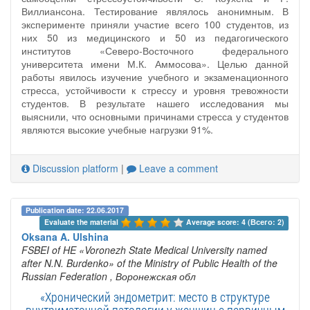
Виллиансона. Тестирование являлось анонимным. В
эксперименте приняли участие всего 100 студентов, из
них 50 из медицинского и 50 из педагогического
институтов «Северо-Восточного федерального
университета имени М.К. Аммосова». Целью данной
работы явилось изучение учебного и экзаменационного
стресса, устойчивости к стрессу и уровня тревожности
студентов. В результате нашего исследования мы
выяснили, что основными причинами стресса у студентов
являются высокие учебные нагрузки 91%.
Discussion platform
|
Leave a comment
Publication date: 22.06.2017
Evaluate the material 
Average score: 4 (Всего: 2)
Oksana A. Ulshina
FSBEI of HE «Voronezh State Medical University named
after N.N. Burdenko» of the Ministry of Public Health of the
Russian Federation
, Воронежская обл
«Хронический эндометрит: место в структуре