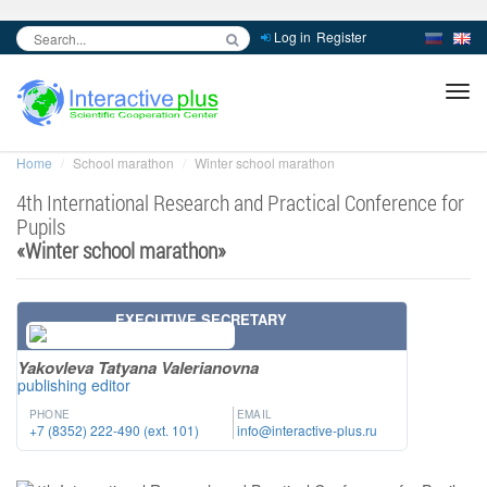
Log in
Register
inc
ра
Home
School marathon
Winter school marathon
4th International Research and Practical Conference for
Pupils
«
Winter school marathon
»
EXECUTIVE SECRETARY
Yakovleva Tatyana Valerianovna
publishing editor
PHONE
EMAIL
+7 (8352) 222-490 (ext. 101)
info@interactive-plus.ru