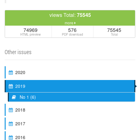
views Total:
75545
more
74969
576
75545
HTML preview
PDF download
Total
Other issues
2020
2019
No 1 (6)
2018
2017
2016