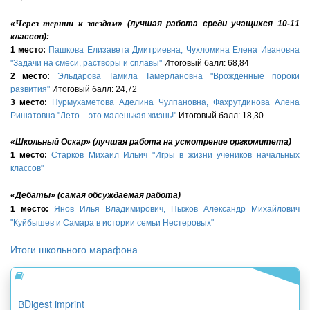
Через тернии к звездам
«
» (лучшая работа среди учащихся 10-
11
классов
):
1
место:
Пашкова Елизавета Дмитриевна, Чухломина Елена Ивановна
"Задачи на смеси, растворы и сплавы"
Итоговый балл: 68,84
2 место:
Эльдарова Тамила Тамерлановна "Врожденные пороки
развития"
Итоговый балл: 24,72
3 место:
Нурмухаметова Аделина Чулпановна, Фахрутдинова Алена
Ришатовна "Лето – это маленькая жизнь!"
Итоговый балл: 18,30
«Школьный Оскар» (лучшая работа на усмотрение оргкомитета)
1
место:
Старков Михаил Ильич "Игры в жизни учеников начальных
классов"
«
Дебаты
» (
самая обсуждаемая работа
)
1
место:
Янов Илья Владимирович, Пыжов Александр Михайлович
"Куйбышев и Самара в истории семьи Нестеровых"
Итоги школьного марафона
ВDigest imprint