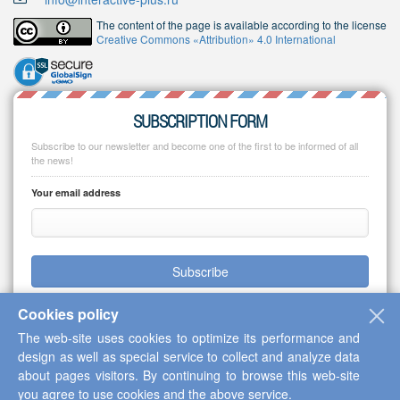
The content of the page is available according to the license
Creative Commons «Attribution» 4.0 International
SUBSCRIPTION FORM
Subscribe to our newsletter and become one of the first to be informed of all
the news!
Your email address
Subscribe
Cookies policy
The web-site uses cookies to optimize its performance and
design as well as special service to collect and analyze data
Copyright © 2013-2026 Scientific Cooperation Center "Interactive Plus"
about pages visitors. By continuing to browse this web-site
you agree to use cookies and the above service.