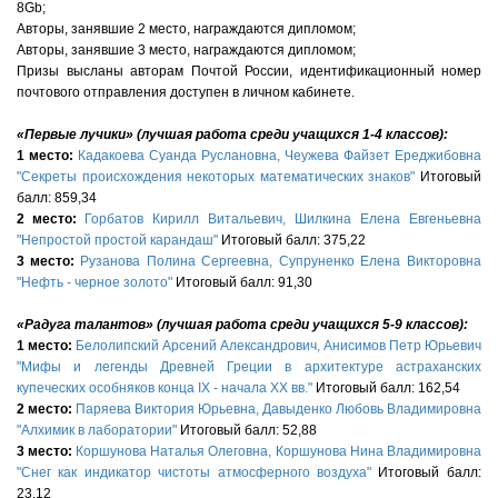
8
Gb
;
Авторы, занявшие 2 место, награждаются дипломом;
Авторы, занявшие 3 место, награждаются дипломом;
Призы высланы авторам Почтой России, идентификационный номер
почтового отправления доступен в личном кабинете.
«
Первые лучики
» (лучшая работа среди учащихся 1-
4 классов):
1
место:
Кадакоева Суанда Руслановна, Чеужева Файзет Ереджибовна
"Секреты происхождения некоторых математических знаков"
Итоговый
балл: 859,34
2 место:
Горбатов Кирилл Витальевич, Шилкина Елена Евгеньевна
"Непростой простой карандаш"
Итоговый балл:
375,22
3 место:
Рузанова Полина Сергеевна, Супруненко Елена Викторовна
"Нефть - черное золото"
Итоговый балл:
91,30
«Радуга талантов» (лучшая работа среди учащихся 5-
9 классов)
:
1
место:
Белолипский Арсений Александрович, Анисимов Петр Юрьевич
"Мифы и легенды Древней Греции в архитектуре астраханских
купеческих особняков конца IX - начала XX вв."
Итоговый балл: 162,54
2 место:
Паряева Виктория Юрьевна, Давыденко Любовь Владимировна
"Алхимик в лаборатории"
Итоговый балл: 52,88
3 место:
Коршунова Наталья Олеговна, Коршунова Нина Владимировна
"Снег как индикатор чистоты атмосферного воздуха"
Итоговый балл:
23,12