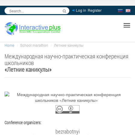
Log in
Register
inc
ра
Home
School marathon
Летние каникулы
Международная научно-практическая конференция
школьников
«
Летние каникулы
»
Conference organizers:
bezrabotnyi