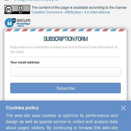
The content of the page is available according to the license
Creative Commons «Attribution» 4.0 International
SUBSCRIPTION FORM
Subscribe to our newsletter and become one of the first to be informed of all
the news!
Your email address
Subscribe
Cookies policy
The web-site uses cookies to optimize its performance and
Copyright © 2013-2026 Scientific Cooperation Center "Interactive Plus"
design as well as special service to collect and analyze data
about pages visitors. By continuing to browse this web-site