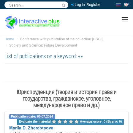
Log in
Register
inc
ра
Home
Conference with publication of the collection [RSCI]
Society and Science: Future Development
List of publications on a keyword: «»
Юриспруденция (теория и история права и
государства, гражданское, уголовное,
международное право и др.)
Publication date: 05.07.2024
Evaluate the material 
Average score: 0 (Всего: 0)
Mariia D. Zherebtsova