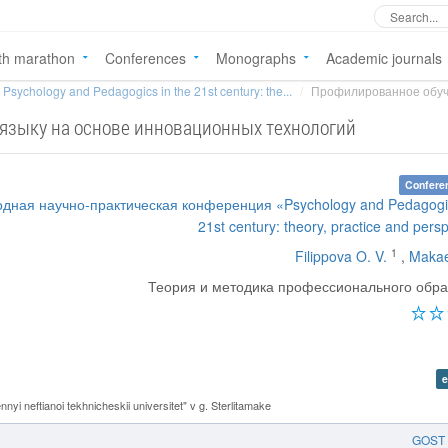
th marathon
Conferences
Monographs
Academic journals
Psychology and Pedagogics in the 21st century: the...
Профилированное обуче
языку на основе инновационных технологий
Confere
одная научно-практическая конференция «Psychology and Pedagogic
21st century: theory, practice and pers
1
Filippova O. V.
,
Makae
Теория и методика профессионального обр
e
i neftianoi tekhnicheskii universitet" v g. Sterlitamake
GOST