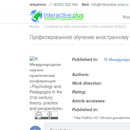
telephone:
+7 (8352) 222-490
Mail:
info@interactive-plus.ru
You
Home
Conference with publication of the collection [RSCI]
Профилированное обучение иностранному 
Published in:
III Междунар
Authors:
Work direction:
Rating:
Article accesses:
Published in:
1
Filial FGBOU VO "Ufimskii gosudarstvenny