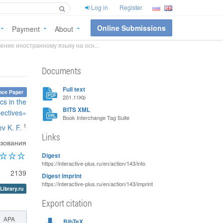
Log in
Register
Online Submissions
Payment
About
ние иностранному языку на осн...
Documents
Full text
nce Paper
201.11Kb
s in the
BITS XML
pectives»
Book Interchange Tag Suite
1
v K. F.
Links
азования
Digest
https://interactive-plus.ru/en/action/143/info
2139
Digest imprint
https://interactive-plus.ru/en/action/143/imprint
Library.ru
Export citation
APA
BibTeX