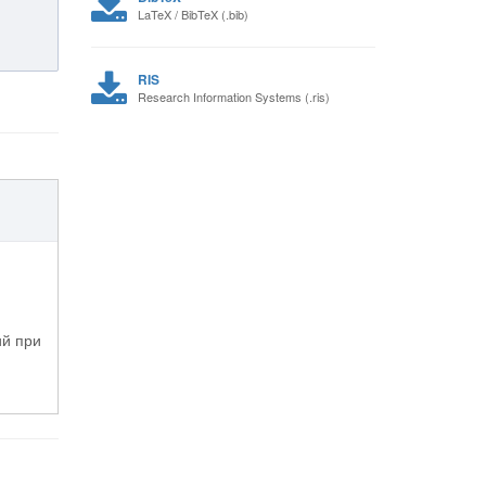
LaTeX / BibTeX (.bib)
RIS
Research Information Systems (.ris)
ий при