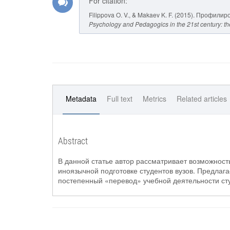
For citation:
Filippova O. V., & Makaev K. F. (2015). Профи
Psychology and Pedagogics in the 21st century: th
Metadata
Full text
Metrics
Related articles
Abstract
В данной статье автор рассматривает возможнос
иноязычной подготовке студентов вузов. Предлаг
постепенный «перевод» учебной деятельности ст