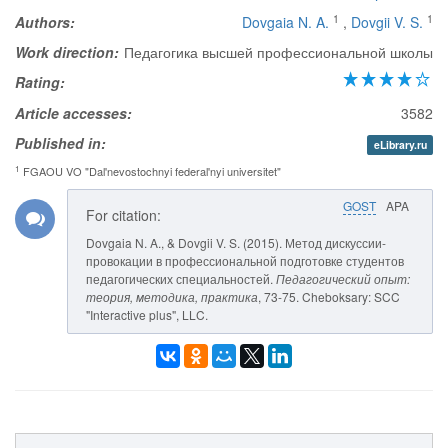
1
1
Authors:
Dovgaia N. A.
,
Dovgii V. S.
Work direction:
Педагогика высшей профессиональной школы
Rating:
Article accesses:
3582
Published in:
eLibrary.ru
1
FGAOU VO "Dal'nevostochnyi federal'nyi universitet"
GOST
APA
For citation:
Dovgaia N. A., & Dovgii V. S. (2015). Метод дискуссии-
провокации в профессиональной подготовке студентов
педагогических специальностей.
Педагогический опыт:
теория, методика, практика
, 73-75. Cheboksary: SCC
"Interactive plus", LLC.