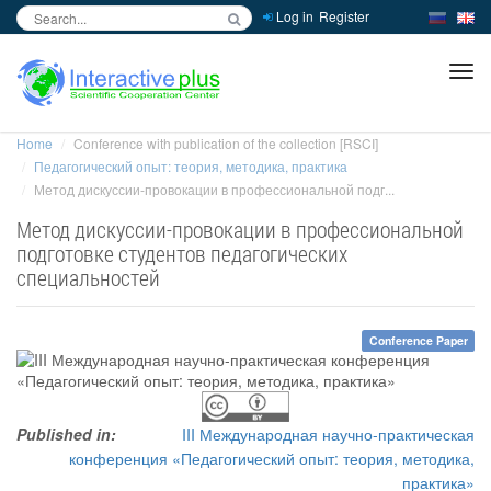
Log in
Register
inc
ра
Home
Conference with publication of the collection [RSCI]
Педагогический опыт: теория, методика, практика
Метод дискуссии-провокации в профессиональной подг...
Метод дискуссии-провокации в профессиональной
подготовке студентов педагогических
специальностей
Conference Paper
Published in:
III Международная научно-практическая
конференция «Педагогический опыт: теория, методика,
практика»