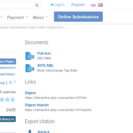
Log in
Register
Online Submissions
Payment
About
ации программ подготовки педагогич...
Documents
Full text
520.18Kb
nce Paper
BITS XML
еменного
Book Interchange Tag Suite
рактика»
Links
1
va I. F.
й школы
Digest
https://interactive-plus.ru/en/action/147/info
Digest imprint
2435
https://interactive-plus.ru/en/action/147/imprint
Library.ru
Export citation
BibTeX