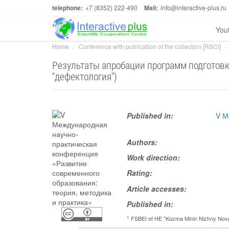
telephone:
+7 (8352) 222-490
Mail:
info@interactive-plus.ru
You
Home
Conference with publication of the collection [RSCI]
Результаты апробации программ подготовк
"дефектология")
Published in:
V М
Authors:
Work direction:
Rating:
Article accesses:
Published in:
1
FSBEI of HE "Kozma Minin Nizhny Novgo