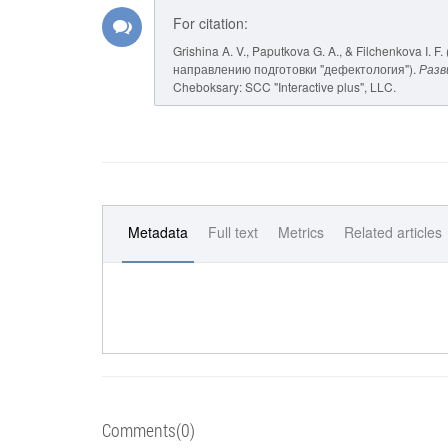
For citation:
Grishina A. V., Paputkova G. A., & Filchenkova I
направлению подготовки "дефектология").
Разв
Cheboksary: SCC "Interactive plus", LLC.
Metadata
Full text
Metrics
Related articles
Comments(0)