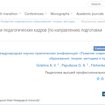
th marathon
Conferences
Monographs
Academic journals
Развитие современного образования: теория, методик...
Результаты апроб
и педагогических кадров (по направлению подготовки
Confere
еждународная научно-практическая конференция «Развитие совр
образования: теория, методика и п
1
1
Grishina A. V.
,
Paputkova G. A.
,
Filchenko
Педагогика высшей профессионально
e
rod State Pedagogical University"