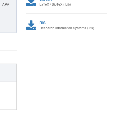
APA
LaTeX / BibTeX (.bib)
о
RIS
Research Information Systems (.ris)