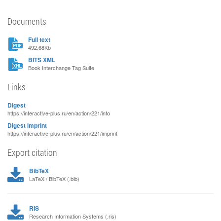
Documents
Full text
492.68Kb
BITS XML
Book Interchange Tag Suite
Links
Digest
https://interactive-plus.ru/en/action/221/info
Digest imprint
https://interactive-plus.ru/en/action/221/imprint
Export citation
BibTeX
LaTeX / BibTeX (.bib)
RIS
Research Information Systems (.ris)