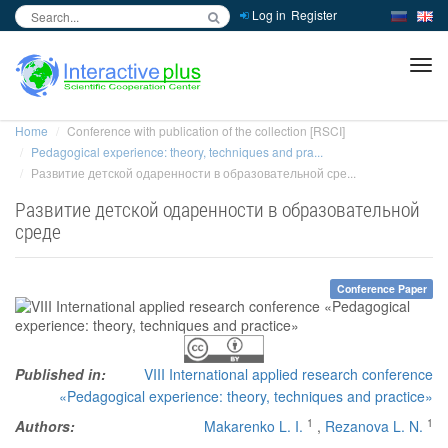
Log in
Register
inc
ра
Home
Conference with publication of the collection [RSCI]
Pedagogical experience: theory, techniques and pra...
Развитие детской одаренности в образовательной сре...
Развитие детской одаренности в образовательной
среде
Conference Paper
Published in:
VIII International applied research conference
«Pedagogical experience: theory, techniques and practice»
1
1
Authors:
Makarenko L. I.
,
Rezanova L. N.