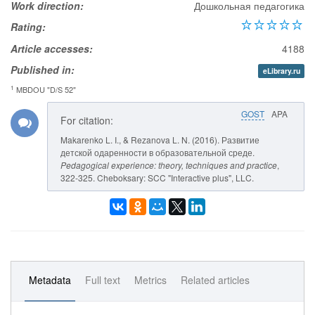
Work direction:
Дошкольная педагогика
Rating:
Article accesses:
4188
Published in:
eLibrary.ru
1
MBDOU "D/S 52"
GOST
APA
For citation:
Makarenko L. I., & Rezanova L. N. (2016). Развитие
детской одаренности в образовательной среде.
Pedagogical experience: theory, techniques and practice
,
322-325. Cheboksary: SCC "Interactive plus", LLC.
Metadata
Full text
Metrics
Related articles