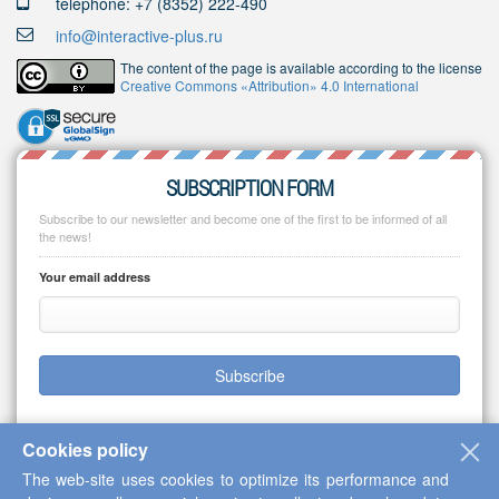
telephone: +7 (8352) 222-490
info@interactive-plus.ru
The content of the page is available according to the license
Creative Commons «Attribution» 4.0 International
SUBSCRIPTION FORM
Subscribe to our newsletter and become one of the first to be informed of all
the news!
Your email address
Subscribe
Cookies policy
The web-site uses cookies to optimize its performance and
Copyright © 2013-2026 Scientific Cooperation Center "Interactive Plus"