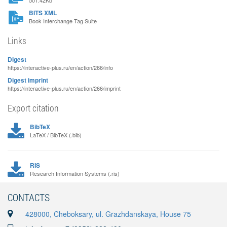
501.42Kb
BITS XML
Book Interchange Tag Suite
Links
Digest
https://interactive-plus.ru/en/action/266/info
Digest imprint
https://interactive-plus.ru/en/action/266/imprint
Export citation
BibTeX
LaTeX / BibTeX (.bib)
RIS
Research Information Systems (.ris)
CONTACTS
428000, Cheboksary, ul. Grazhdanskaya, House 75