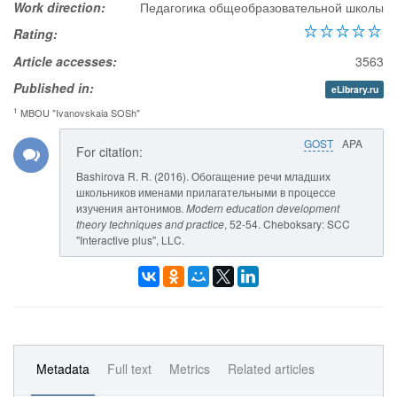
Work direction:
Педагогика общеобразовательной школы
Rating:
Article accesses:
3563
Published in:
eLibrary.ru
1
MBOU "Ivanovskaia SOSh"
GOST
APA
For citation:
Bashirova R. R. (2016). Обогащение речи младших
школьников именами прилагательными в процессе
изучения антонимов.
Modern education development
theory techniques and practice
, 52-54. Cheboksary: SCC
"Interactive plus", LLC.
Metadata
Full text
Metrics
Related articles