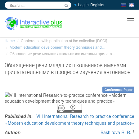
Log in
Register
inc
ра
Home
Conference with publication of the collection [RSCI]
Modern education development theory techniques and...
Обогащение речи младших школьников именами прилага...
Обогащение речи младших школьников именами
прилагательными в процессе изучения антонимов
Conference Paper
Published in:
VIII International Research-to-practice conference
«Modern education development theory techniques and practice»
1
Author:
Bashirova R. R.