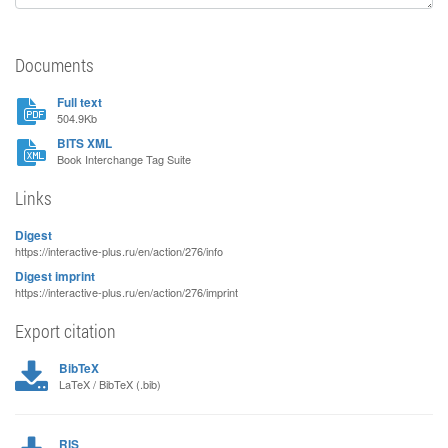
Documents
Full text
504.9Kb
BITS XML
Book Interchange Tag Suite
Links
Digest
https://interactive-plus.ru/en/action/276/info
Digest imprint
https://interactive-plus.ru/en/action/276/imprint
Export citation
BibTeX
LaTeX / BibTeX (.bib)
RIS