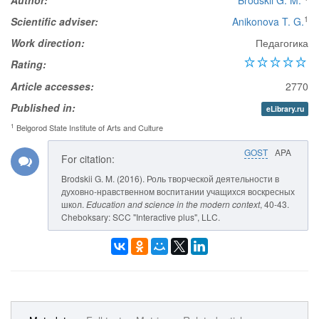
Author:
Brodskii G. M.
1
Scientific adviser:
Anikonova T. G.
Work direction:
Педагогика
Rating:
Article accesses:
2770
Published in:
eLibrary.ru
1
Belgorod State Institute of Arts and Culture
GOST
APA
For citation:
Brodskii G. M. (2016). Роль творческой деятельности в
духовно-нравственном воспитании учащихся воскресных
школ.
Education and science in the modern context
, 40-43.
Cheboksary: SCC "Interactive plus", LLC.