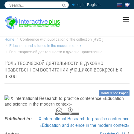
Log in
Register
inc
ра
Home
Conference with publication of the collection [RSCI]
Education and science in the modern context
Роль творческой деятельности в духовно-нравственно...
Роль творческой деятельности в духовно-
нравственном воспитании учащихся воскресных
школ
Conference Paper
Published in:
IX International Research-to-practice conference
«Education and science in the modern context»
1