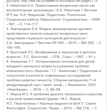
доступа: http://dlib.rsl.ru/viewer/01003546810#?page=1
3. Никитская Е.А. Православная воскресная школа как
воспитательная организация / Е.А. Никитская // Вестник
КГУ им. Н.А. Некрасова: Педагогика. Психология.
Социальная работа. Ювенология. Социокинетика. – 2009.
– №1. – С. 114–117.
4. Завгородняя Е.А. Модель формирования духовно-
нравственных качеств учащихся воскресных школ
средствами социально-культурной деятельности /
Е.А. Завгородняя // Вестник МГУКИ. – 2015. – №3 (65). – С.
160–165.
5. Выготский Л.С. Воображение и творчество в детском
возрасте / Л.С. Выготский. – СПб.: Союз. – 1997. – 91 с.
6. Аниконова Т.Г. Интерактивные спектакли для детей
младшего школьного возраста в решении проблем
межличностного общения / Т.Г. Аниконова // Педагогика и
психология в контексте современных исследований
проблем развития личности: Сборник материалов 11-й
международной науч.-практ. конф., – Махачкала. ООО
«Апробация». – 2016. – С. 56–58.
7. Жиров М С. К проблеме диалога театрального искусства
и русской православной Церкви / М.С. Жиров,
Я.С. Перепёлкина // Научные ведомости БелГУ. Серия:
Философия. Социология. Право. – 2010. – №2 (73). – С.