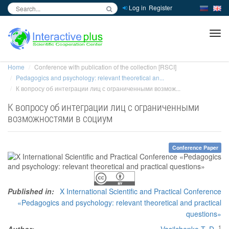
Log in
Register
inc
ра
Home
Conference with publication of the collection [RSCI]
Pedagogics and psychology: relevant theoretical an...
К вопросу об интеграции лиц с ограниченными возмож...
К вопросу об интеграции лиц с ограниченными
возможностями в социум
Conference Paper
Published in:
X International Scientific and Practical Conference
«Pedagogics and psychology: relevant theoretical and practical
questions»
1