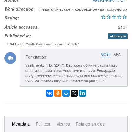
Author:
Vasilchenko T. D.
Work direction:
Педагогическая и коррекционная психология
Rating:
Article accesses:
2167
Published in:
eLibrary.ru
1
FSAEI of HE "North-Caucasus Federal University"
GOST
APA
For citation:
Vasilchenko T. D. (2017). К вопросу об интеграции лиц с
ограниченными возможностями в социум.
Pedagogics
and psychology: relevant theoretical and practical questions
,
328-329. Cheboksary: SCC "Interactive plus", LLC.
Metadata
Full text
Metrics
Related articles