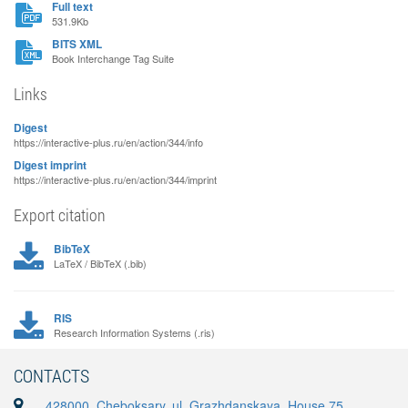
Full text
531.9Kb
BITS XML
Book Interchange Tag Suite
Links
Digest
https://interactive-plus.ru/en/action/344/info
Digest imprint
https://interactive-plus.ru/en/action/344/imprint
Export citation
BibTeX
LaTeX / BibTeX (.bib)
RIS
Research Information Systems (.ris)
CONTACTS
428000, Cheboksary, ul. Grazhdanskaya, House 75