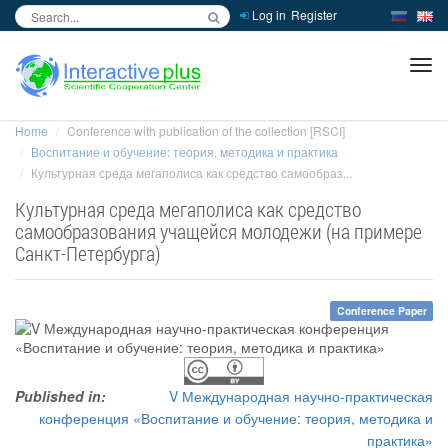
Log in
Register
inc
ра
Home
Conference with publication of the collection [RSCI]
Воспитание и обучение: теория, методика и практика
Культурная среда мегаполиса как средство самообраз...
Культурная среда мегаполиса как средство
самообразования учащейся молодежи (на примере
Санкт-Петербурга)
Conference Paper
Published in:
V Международная научно-практическая
конференция «Воспитание и обучение: теория, методика и
практика»