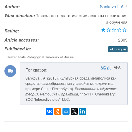
1
Author:
Sankova I. A.
Work direction:
Психолого-педагогические аспекты воспитания
и обучения
Rating:
Article accesses:
2309
Published in:
eLibrary.ru
1
Herzen State Pedagogical University of Russia
GOST
APA
For citation:
Sankova I. A. (2015). Культурная среда мегаполиса как
средство самообразования учащейся молодежи (на
примере Санкт-Петербурга).
Воспитание и обучение:
теория, методика и практика
, 115-117. Cheboksary:
SCC "Interactive plus", LLC.