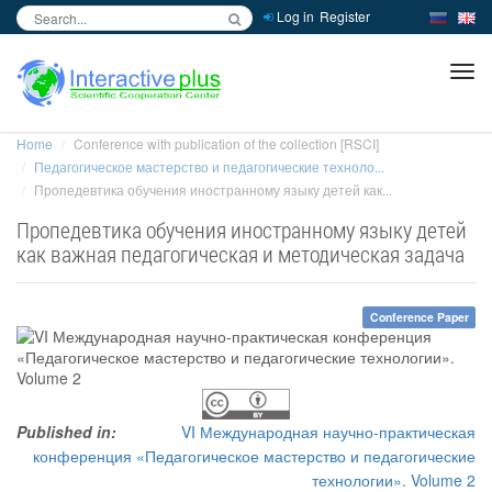
Log in
Register
inc
ра
Home
Conference with publication of the collection [RSCI]
Педагогическое мастерство и педагогические техноло...
Пропедевтика обучения иностранному языку детей как...
Пропедевтика обучения иностранному языку детей
как важная педагогическая и методическая задача
Conference Paper
Published in:
VI Международная научно-практическая
конференция «Педагогическое мастерство и педагогические
технологии». Volume 2