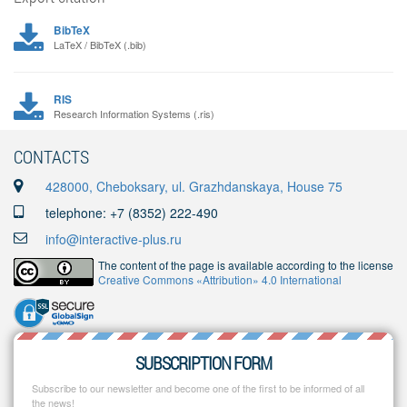
BibTeX
LaTeX / BibTeX (.bib)
RIS
Research Information Systems (.ris)
CONTACTS
428000, Cheboksary, ul. Grazhdanskaya, House 75
telephone: +7 (8352) 222-490
info@interactive-plus.ru
The content of the page is available according to the license
Creative Commons «Attribution» 4.0 International
SUBSCRIPTION FORM
Subscribe to our newsletter and become one of the first to be informed of all
the news!