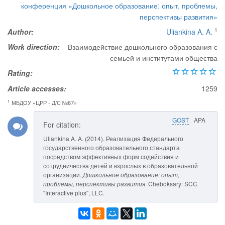
конференция «Дошкольное образование: опыт, проблемы,
перспективы развития»
1
Author:
Uliankina A. A.
Work direction:
Взаимодействие дошкольного образования с
семьей и институтами общества
Rating:
Article accesses:
1259
1
МБДОУ «ЦРР - Д/С №67»
GOST
APA
For citation:
Uliankina A. A. (2014). Реализация Федерального
государственного образовательного стандарта
посредством эффективных форм содействия и
сотрудничества детей и взрослых в образовательной
организации.
Дошкольное образование: опыт,
проблемы, перспективы развития
. Cheboksary: SCC
"Interactive plus", LLC.