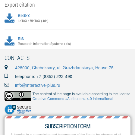
Export citation
BibTeX
LaTeX / BibTeX (.bib)
RIS
Research Information Systems (.ris)
CONTACTS
428000, Cheboksary, ul. Grazhdanskaya, House 75
telephone: +7 (8352) 222-490
info@interactive-plus.ru
The content of the page is available according to the license
Creative Commons «Attribution» 4.0 International
SUBSCRIPTION FORM
Subscribe to our newsletter and become one of the first to be informed of all