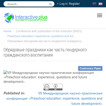
Log in
Register
inc
ра
Home
Conference with publication of the collection [RSCI]
Preschool education: experience, questions and fut...
Обрядовые праздники как часть гендерного гражданск...
Обрядовые праздники как часть гендерного
гражданского воспитания
Conference Paper
Published in:
VII Международная научно-практическая
конференция «Preschool education: experience, questions and
future development»