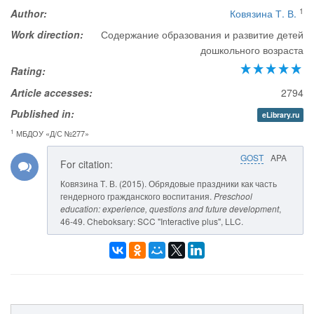
1
Author:
Ковязина Т. В.
Work direction:
Содержание образования и развитие детей
дошкольного возраста
Rating:
Article accesses:
2794
Published in:
eLibrary.ru
1
МБДОУ «Д/С №277»
GOST
APA
For citation:
Ковязина Т. В. (2015). Обрядовые праздники как часть
гендерного гражданского воспитания.
Preschool
education: experience, questions and future development
,
46-49. Cheboksary: SCC "Interactive plus", LLC.