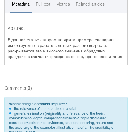
Metadata
Full text
Metrics
Related articles
Abstract
В данной статье автором на ярком примере сценариев,
используемых в работе с детьми разного возраста,
раскрывается тема высокого значения обрядовых
праздников как части гражданского гендерного воспитания.
Comments(0)
When adding a comment stipulate:
the relevance of the published material;
general estimation (originality and relevance of the topic,
completeness, depth, comprehensiveness of topic disclosure,
consistency, coherence, evidence, structural ordering, nature and
the accuracy of the examples, illustrative material, the credibility of
the conclusions;