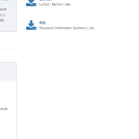
LaTeX / BibTeX (.bib)
ьное
.) /
SSN
RIS
Research Information Systems (.ris)
ется