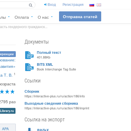
Вход
Регистрация
Отправка статей
алы
Оплата
О нас
сть гендерного гражданск...
Документы
Полный текст
ференции
401.88Kb
зование:
BITS XML
азвития»
Book Interchange Tag Suite
1
а Т. В.
Ссылки
возраста
Сборник
https://interactive-plus.ru/ru/action/186/info
2795 раз
Выходные сведения сборника
https://interactive-plus.ru/ru/action/186/imprint
Library.ru
Ссылка на экспорт
APA
BibTeX