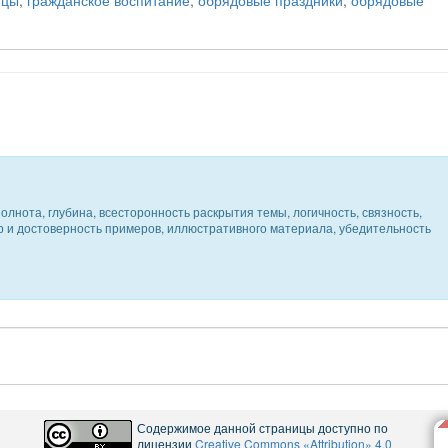
нцы
,
гражданское воспитание
,
обрядовые праздники
,
обрядовые
олнота, глубина, всесторонность раскрытия темы, логичность, связность,
ер и достоверность примеров, иллюстративного материала, убедительность
Содержимое данной страницы доступно по
лицензии
Creative Commons «Attribution» 4.0