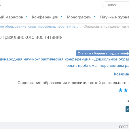
u
ый марафон
Конференции
Монографии
Научные журн
е образование: опыт, проблемы, перспектив...
Обрядовые праздники как ча
о гражданского воспитания
Статья в сборнике трудов кон
ждународная научно-практическая конференция «Дошкольное обра
опыт, проблемы, перспективы р
Ковязин
Содержание образования и развитие детей дошкольного 
e
ГОСТ