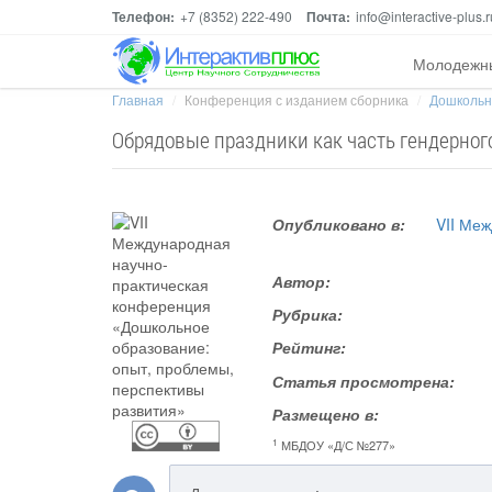
Телефон:
+7 (8352) 222-490
Почта:
info@interactive-plus.r
Молодежн
Главная
Конференция с изданием сборника
Дошкольно
Обрядовые праздники как часть гендерног
Опубликовано в:
VII Ме
Автор:
Рубрика:
Рейтинг:
Статья просмотрена:
Размещено в:
1
МБДОУ «Д/С №277»