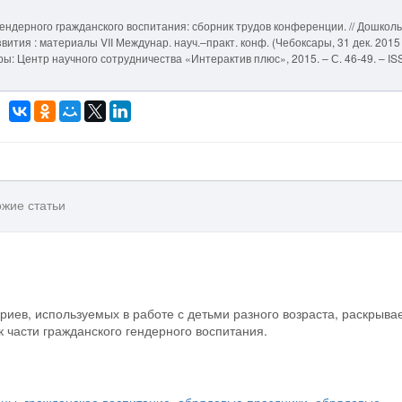
гендерного гражданского воспитания: сборник трудов конференции. // Дошкол
тия : материалы VII Междунар. науч.–практ. конф. (Чебоксары, 31 дек. 2015 г
сары: Центр научного сотрудничества «Интерактив плюс», 2015. – С. 46-49. – I
жие статьи
риев, используемых в работе с детьми разного возраста, раскрыва
 части гражданского гендерного воспитания.