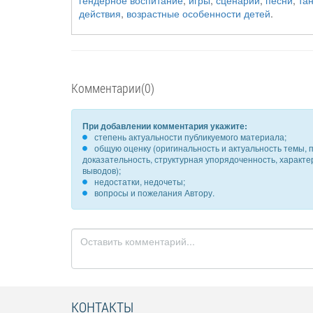
гендерное воспитание
,
игры
,
сценарий
,
песни
,
та
действия
,
возрастные особенности детей
.
Комментарии(0)
При добавлении комментария укажите:
степень актуальности публикуемого материала;
общую оценку (оригинальность и актуальность темы, п
доказательность, структурная упорядоченность, характ
выводов);
недостатки, недочеты;
вопросы и пожелания Автору.
КОНТАКТЫ