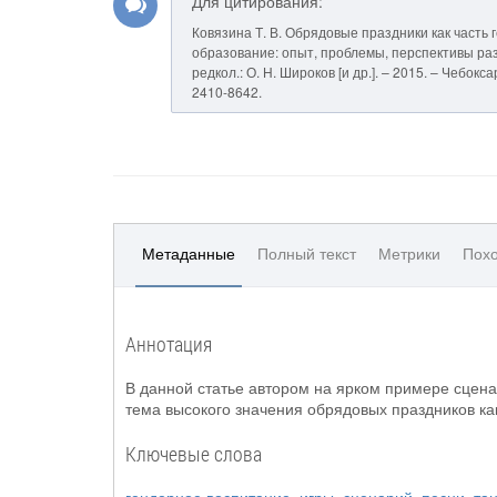
Для цитирования:
Ковязина Т. В. Обрядовые праздники как часть 
образование: опыт, проблемы, перспективы разви
редкол.: О. Н. Широков [и др.]. – 2015. – Чебок
2410-8642.
Метаданные
Полный текст
Метрики
Похо
Аннотация
В данной статье автором на ярком примере сцена
тема высокого значения обрядовых праздников как
Ключевые слова