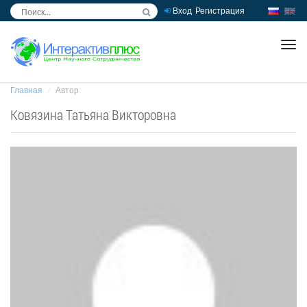
Вход
Регистрация
inc
ра
Главная
Автор
Ковязина Татьяна Викторовна