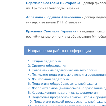
Бережная Светлана Викторовна
- доктор философских наук, профессор, декан исторического факультета Харьковского национального педагогического университета
им. Григория Сковороды, Украина
Абрамова Людмила Алексеевна
- доктор педагогических наук, профессор кафедры философии, социологии и педагогики ФГБОУ ВО «Чувашский государственный
университет имени И.Н. Ульянова»
Краснова Светлана Гурьевна
- кандидат психологических наук, доцент кафедры и лаборатории педагогики и психологии постдипломного образования Чувашского
республиканского института образования Минобр
Направления работы конференции
1. Общая педагогика
2. Система образования
3. Современные педагогические технологии
4. Психолого-педагогические аспекты воспитания
5. Дошкольная педагогика
6. Педагогика общеобразовательной школы
7. Дополнительное (внешкольное) образование д
8. Коррекционная педагогика, дефектология
9. Педагогика профессиональной школы и средн
10. Педагогика высшей профессиональной школ
11. Современный урок в контексте реализации 