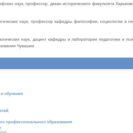
азования Чувашии
 и обучения
етей
его профессионального образования
ы
ФГОС