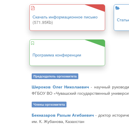
Скачать информационное письмо
Стать
(571.95Kb)
Программа конференции
Председатель оргкомитета
Широков Олег Николаевич
- научный руководитель ЦНС «Интерактив плюс», доктор исторических наук, профессор, декан историко-географического факультета
ФГБОУ ВО «Чувашский государственный университ
Члены оргкомитета
Бекназаров Рахым Агибаевич
- доктор исторических наук, профессор, проректор по учебной части и УМР Актюбинский региональный государственный университет
им. К. Жубанова, Казахстан