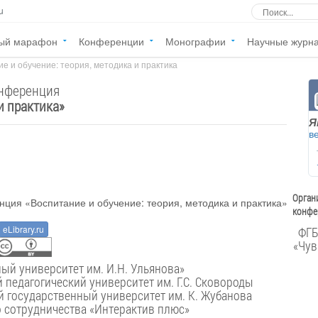
u
ый марафон
Конференции
Монографии
Научные журн
е и обучение: теория, методика и практика
онференция
и практика
»
Я
в
Орган
конфе
eLibrary.ru
ФГБ
«Чув
государственный университет им. И.Н. Ульянова»
педагогический университет им. Г.С. Сковороды
 государственный университет им. К. Жубанова
о сотрудничества «Интерактив плюс»