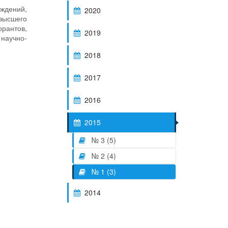
еждений,
2020
высшего
орантов,
2019
 научно-
2018
2017
2016
2015
№ 3 (5)
№ 2 (4)
№ 1 (3)
2014