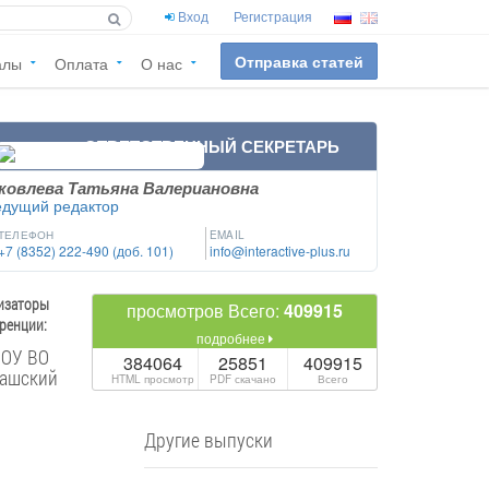
Вход
Регистрация
Отправка статей
алы
Оплата
О нас
ОТВЕТСТВЕННЫЙ СЕКРЕТАРЬ
ковлева Татьяна Валериановна
едущий редактор
ТЕЛЕФОН
EMAIL
+7 (8352) 222-490 (доб. 101)
info@interactive-plus.ru
изаторы
просмотров Всего:
409915
ренции:
подробнее
ОУ ВО
384064
25851
409915
ашский
HTML просмотр
PDF скачано
Всего
Другие выпуски