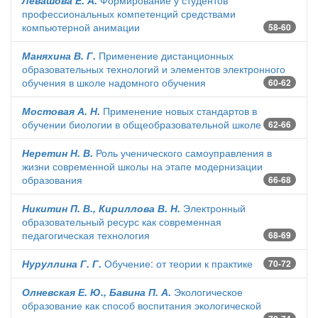
Левашова Е. А.
Формирование у студентов
профессиональных компетенций средствами
компьютерной анимации
58-60
Маняхина В. Г.
Применение дистанционных
образовательных технологий и элементов электронного
обучения в школе надомного обучения
60-62
Мостовая А. Н.
Применение новых стандартов в
обучении биологии в общеобразовательной школе
62-66
Неретин Н. В.
Роль ученического самоуправления в
жизни современной школы на этапе модернизации
образования
66-68
Никитин П. В., Кириллова В. Н.
Электронный
образовательный ресурс как современная
педагогическая технология
68-69
Нуруллина Г. Г.
Обучение: от теории к практике
70-72
Олневская Е. Ю., Бавина П. А.
Экологическое
образование как способ воспитания экологической