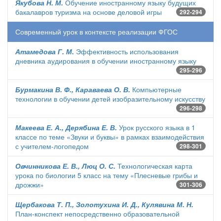
Якубова Н. М.
Обучение иностранному языку будущих
бакалавров туризма на основе деловой игры
292-294
Современный урок в контексте реализации ФГОС
Атамедова Г. М.
Эффективность использования
дневника аудирования в обучении иностранному языку
295-296
Бурмакина В. Ф., Караваева О. В.
Компьютерные
технологии в обучении детей изобразительному искусству
296-298
Макеева Е. А., Дерябина Е. В.
Урок русского языка в 1
классе по теме «Звуки и буквы» в рамках взаимодействия
с учителем-логопедом
298-301
Овчинникова Е. В., Люц О. С.
Технологическая карта
урока по биологии 5 класс на тему «Плесневые грибы и
дрожжи»
301-306
Щербакова Т. П., Золотухина И. Д., Кулявина М. Н.
План-конспект непосредственно образовательной