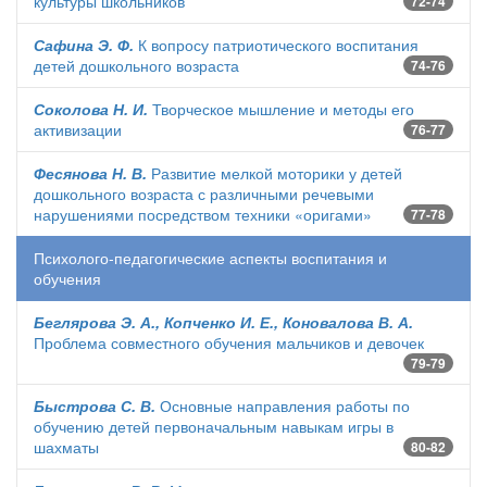
культуры школьников
72-74
Сафина Э. Ф.
К вопросу патриотического воспитания
детей дошкольного возраста
74-76
Соколова Н. И.
Творческое мышление и методы его
активизации
76-77
Фесянова Н. В.
Развитие мелкой моторики у детей
дошкольного возраста с различными речевыми
нарушениями посредством техники «оригами»
77-78
Психолого-педагогические аспекты воспитания и
обучения
Беглярова Э. А., Копченко И. Е., Коновалова В. А.
Проблема совместного обучения мальчиков и девочек
79-79
Быстрова С. В.
Основные направления работы по
обучению детей первоначальным навыкам игры в
шахматы
80-82