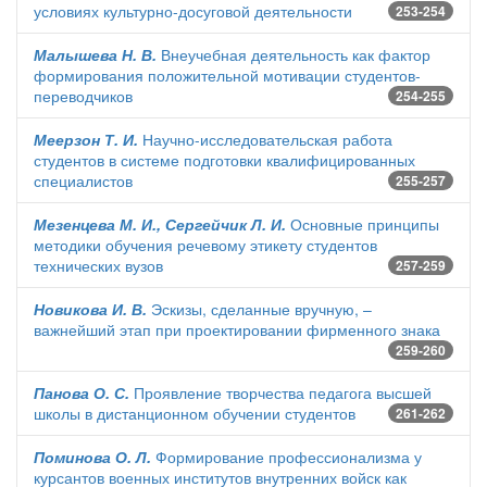
условиях культурно-досуговой деятельности
253-254
Малышева Н. В.
Внеучебная деятельность как фактор
формирования положительной мотивации студентов-
переводчиков
254-255
Меерзон Т. И.
Научно-исследовательская работа
студентов в системе подготовки квалифицированных
специалистов
255-257
Мезенцева М. И., Сергейчик Л. И.
Основные принципы
методики обучения речевому этикету студентов
технических вузов
257-259
Новикова И. В.
Эскизы, сделанные вручную, –
важнейший этап при проектировании фирменного знака
259-260
Панова О. С.
Проявление творчества педагога высшей
школы в дистанционном обучении студентов
261-262
Поминова О. Л.
Формирование профессионализма у
курсантов военных институтов внутренних войск как