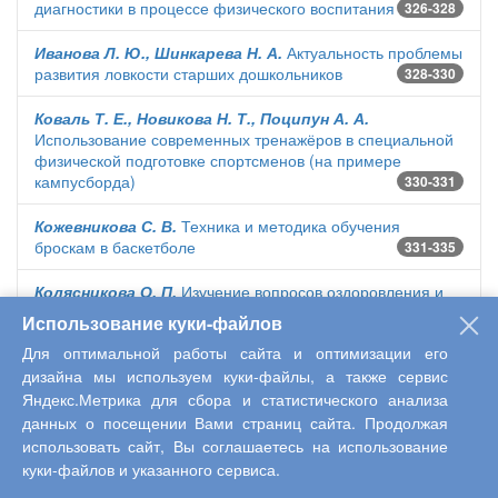
диагностики в процессе физического воспитания
326-328
Иванова Л. Ю., Шинкарева Н. А.
Актуальность проблемы
развития ловкости старших дошкольников
328-330
Коваль Т. Е., Новикова Н. Т., Поципун А. А.
Использование современных тренажёров в специальной
физической подготовке спортсменов (на примере
кампусборда)
330-331
Кожевникова С. В.
Техника и методика обучения
броскам в баскетболе
331-335
Колясникова О. П.
Изучение вопросов оздоровления и
профилактики заболеваний опорно-двигательной
Использование куки-файлов
системы человека в школьном курсе биологии
335-337
Для оптимальной работы сайта и оптимизации его
дизайна мы используем куки-файлы, а также сервис
Косова Т. В.
Формирование здорового образа жизни
Яндекс.Метрика для сбора и статистического анализа
дошкольника средствами детско-родительского
сообщества
337-338
данных о посещении Вами страниц сайта. Продолжая
использовать сайт, Вы соглашаетесь на использование
Мусатова Н. А.
Учебно-методическое пособие
куки-файлов и указанного сервиса.
«Обучение плаванию детей дошкольного возраста с