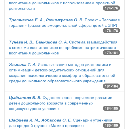
воспитание дошкольников с использованием проектной
деятельности
174-176
Третьякова Е. А., Рахимкулова О. В.
Проект «Песочная
терапия» (развитие эмоциональной сферы детей с ЗПР)
176-178
Тунёва И. В., Банникова О. А.
Система взаимодействия
с семьями воспитанников по проблеме патриотического
воспитания дошкольников
179-181
Усынина Т. А.
Использование методов диагностики и
оптимизации детско-родительских отношений для
создания психологического комфорта образовательной
среды дошкольного образовательного учреждения
181-184
Цыдыпова Б. Б.
Художественно-творческое развитие
детей дошкольного возраста в современных
социокультурных условиях
184-185
Шафиева И. М., Аббасова О. Е.
Сценарий утренника
для средней группы «Мамин праздник»
185-189