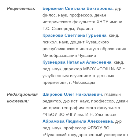
Рецензенты:
Бережная Светлана Викторовна
, д-р
филос. наук, профессор, декан
исторического факультета ХНПУ имени
Г.С. Сковороды, Украина
Краснова Светлана Гурьевна
, канд.
психол. наук, доцент Чувашского
республиканского института образования
Минобразования Чувашии
Кузнецова Наталья Алексеевна
, канд.
пед. наук, директор МБОУ «СОШ № 62 с
углубленным изучением отдельных
предметов», г. Чебоксары
Редакционная
Широков Олег Николаевич
, главный
коллегия:
редактор
, д-р ист. наук, профессор, декан
историко-географического факультета
ФГБОУ ВО «ЧГУ им. И.Н. Ульянова»
Абрамова Людмила Алексеевна
, д-р
пед. наук, профессор ФГБОУ ВО
«Чувашский государственный университет