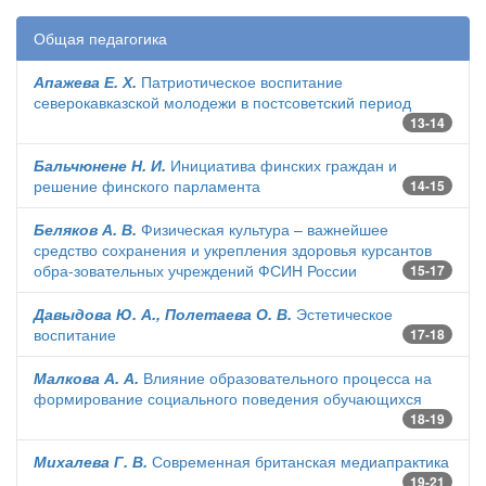
Общая педагогика
Апажева Е. Х.
Патриотическое воспитание
северокавказской молодежи в постсоветский период
13-14
Бальчюнене Н. И.
Инициатива финских граждан и
решение финского парламента
14-15
Беляков А. В.
Физическая культура – важнейшее
средство сохранения и укрепления здоровья курсантов
обра-зовательных учреждений ФСИН России
15-17
Давыдова Ю. А., Полетаева О. В.
Эстетическое
воспитание
17-18
Малкова А. А.
Влияние образовательного процесса на
формирование социального поведения обучающихся
18-19
Михалева Г. В.
Современная британская медиапрактика
19-21