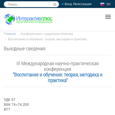
Вход
Регистрация
inc
ра
Главная
Конференция с изданием сборника
Воспитание и обучение: теория, методика и практика
Выходные сведения
III Международная научно-практическая
конференция
"Воспитание и обучение: теория, методика и
практика"
УДК 37
ББК 74+74.200
В77