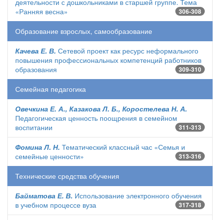
деятельности с дошкольниками в старшей группе. Тема
«Ранняя весна»
306-308
Образование взрослых, самообразование
Качева Е. В.
Сетевой проект как ресурс неформального
повышения профессиональных компетенций работников
образования
309-310
Семейная педагогика
Овечкина Е. А., Казакова Л. Б., Коростелева Н. А.
Педагогическая ценность поощрения в семейном
воспитании
311-313
Фомина Л. Н.
Тематический классный час «Семья и
семейные ценности»
313-316
Технические средства обучения
Байматова Е. В.
Использование электронного обучения
в учебном процессе вуза
317-318