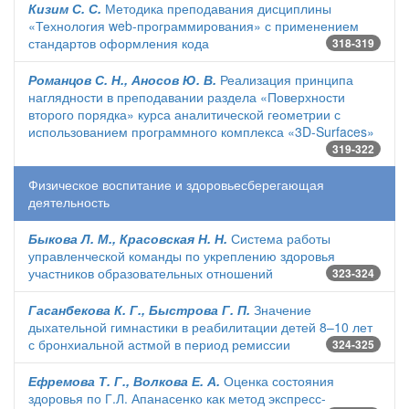
Кизим С. С.
Методика преподавания дисциплины
«Технология web-программирования» с применением
стандартов оформления кода
318-319
Романцов С. Н., Аносов Ю. В.
Реализация принципа
наглядности в преподавании раздела «Поверхности
второго порядка» курса аналитической геометрии с
использованием программного комплекса «3D-Surfaces»
319-322
Физическое воспитание и здоровьесберегающая
деятельность
Быкова Л. М., Красовская Н. Н.
Система работы
управленческой команды по укреплению здоровья
участников образовательных отношений
323-324
Гасанбекова К. Г., Быстрова Г. П.
Значение
дыхательной гимнастики в реабилитации детей 8–10 лет
с бронхиальной астмой в период ремиссии
324-325
Ефремова Т. Г., Волкова Е. А.
Оценка состояния
здоровья по Г.Л. Апанасенко как метод экспресс-