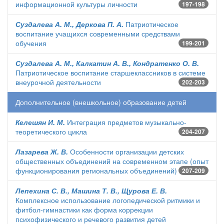
информационной культуры личности
197-198
Суздалева А. М., Деркова П. А.
Патриотическое
воспитание учащихся современными средствами
обучения
199-201
Суздалева А. М., Калкатин А. В., Кондратенко О. В.
Патриотическое воспитание старшеклассников в системе
внеурочной деятельности
202-203
Дополнительное (внешкольное) образование детей
Келешян И. М.
Интеграция предметов музыкально-
теоретического цикла
204-207
Лазарева Ж. В.
Особенности организации детских
общественных объединений на современном этапе (опыт
функционирования региональных объединений)
207-209
Лепехина С. В., Машина Т. В., Щурова Е. В.
Комплексное использование логопедической ритмики и
фитбол-гимнастики как форма коррекции
психофизического и речевого развития детей