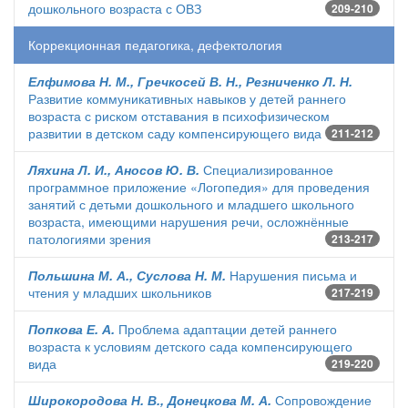
дошкольного возраста с ОВЗ
209-210
Коррекционная педагогика, дефектология
Елфимова Н. М., Гречкосей В. Н., Резниченко Л. Н.
Развитие коммуникативных навыков у детей раннего
возраста с риском отставания в психофизическом
развитии в детском саду компенсирующего вида
211-212
Ляхина Л. И., Аносов Ю. В.
Специализированное
программное приложение «Логопедия» для проведения
занятий с детьми дошкольного и младшего школьного
возраста, имеющими нарушения речи, осложнённые
патологиями зрения
213-217
Польшина М. А., Суслова Н. М.
Нарушения письма и
чтения у младших школьников
217-219
Попкова Е. А.
Проблема адаптации детей раннего
возраста к условиям детского сада компенсирующего
вида
219-220
Широкородова Н. В., Донецкова М. А.
Сопровождение