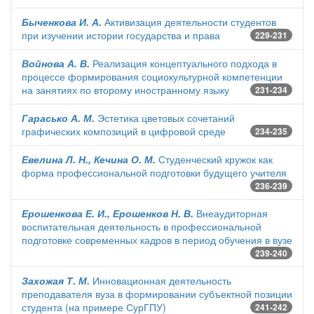
Быченкова И. А.
Активизация деятельности студентов
при изучении истории государства и права
229-231
Войнова А. В.
Реализация концептуального подхода в
процессе формирования социокультурной компетенции
на занятиях по второму иностранному языку
231-234
Гарасько А. М.
Эстетика цветовых сочетаний
графических композиций в цифровой среде
234-235
Евелина Л. Н., Кечина О. М.
Студенческий кружок как
форма профессиональной подготовки будущего учителя
236-239
Ерошенкова Е. И., Ерошенков Н. В.
Внеаудиторная
воспитательная деятельность в профессиональной
подготовке современных кадров в период обучения в вузе
239-240
Захожая Т. М.
Инновационная деятельность
преподавателя вуза в формировании субъектной позиции
студента (на примере СурГПУ)
241-242