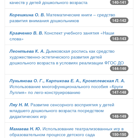
качеств у детей дошкольного возраста
140-141
Корешкина О. В.
Математические книги – средство
развития внимания дошкольников
142-142
Кравченко В. В.
Конспект учебного занятия «Наши
слова»
143-143
Леонтьева К. А.
Дымковская роспись как средство
художественно-эстетического развития детей
дошкольного возраста в условиях реализации ФГОС ДО
144-146
Лукьянова О. Г., Карпикова Е. А., Кромплевская Л. А.
Использование многофункционального пособия «Круги
Луллия» по лего-конструированию
147-148
Ляу Н. М.
Развитие сенсорного восприятия у детей
младшего дошкольного возраста посредством
дидактических игр
148-149
Мамаева Н. Ю.
Использование театрализованных игр в
образовательном процессе детского сада
150-150