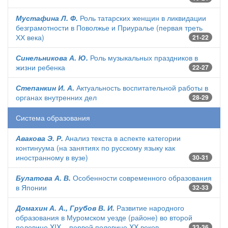
Мустафина Л. Ф.
Роль татарских женщин в ликвидации
безграмотности в Поволжье и Приуралье (первая треть
ХХ века)
21-22
Синельникова А. Ю.
Роль музыкальных праздников в
жизни ребенка
22-27
Степанкин И. А.
Актуальность воспитательной работы в
органах внутренних дел
28-29
Система образования
Авакова Э. Р.
Анализ текста в аспекте категории
континуума (на занятиях по русскому языку как
иностранному в вузе)
30-31
Булатова А. В.
Особенности современного образования
в Японии
32-33
Домахин А. А., Грубов В. И.
Развитие народного
образования в Муромском уезде (районе) во второй
половине XIX – первой половине XX веков
33-36