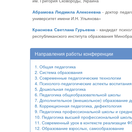
им. Григория Сковороды, Украина
Абрамова Людмила Алексеевна
- доктор педагогических наук, профессор кафедры философии, социологии и педагогики ФГБОУ ВО «Чувашский государственный
университет имени И.Н. Ульянова»
Краснова Светлана Гурьевна
- кандидат психологических наук, доцент кафедры и лаборатории педагогики и психологии постдипломного образования Чувашского
республиканского института образования Минобр
Направления работы конференции
1. Общая педагогика
2. Система образования
3. Современные педагогические технологии
4. Психолого-педагогические аспекты воспитания
5. Дошкольная педагогика
6. Педагогика общеобразовательной школы
7. Дополнительное (внешкольное) образование д
8. Коррекционная педагогика, дефектология
9. Педагогика профессиональной школы и средн
10. Педагогика высшей профессиональной школ
11. Современный урок в контексте реализации 
12. Образование взрослых, самообразование