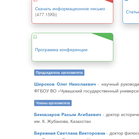
Скачать информационное письмо
Стать
(477.15Kb)
Программа конференции
Председатель оргкомитета
Широков Олег Николаевич
- научный руководитель ЦНС «Интерактив плюс», доктор исторических наук, профессор, декан историко-географического факультета
ФГБОУ ВО «Чувашский государственный университ
Члены оргкомитета
Бекназаров Рахым Агибаевич
- доктор исторических наук, профессор, проректор по учебной части и УМР Актюбинский региональный государственный университет
им. К. Жубанова, Казахстан
Бережная Светлана Викторовна
- доктор философских наук, профессор, декан исторического факультета Харьковского национального педагогического университета