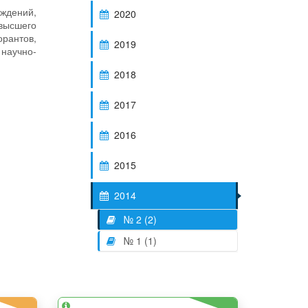
еждений,
2020
высшего
орантов,
2019
 научно-
2018
2017
2016
2015
2014
№ 2 (2)
№ 1 (1)