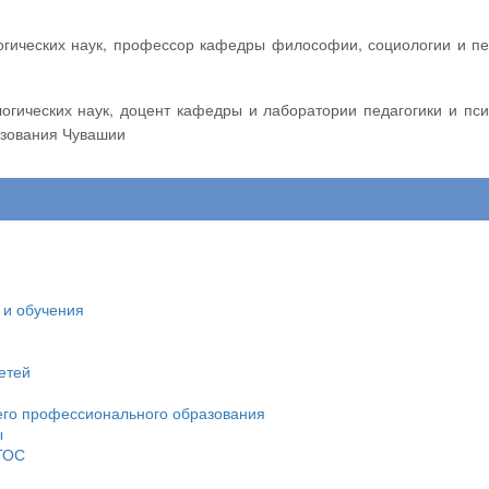
азования Чувашии
 и обучения
етей
его профессионального образования
ы
ФГОС