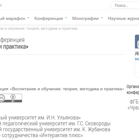
u
ый марафон
Конференции
Монографии
Научные журн
е и обучение: теория, методика и практика
нференция
и практика
»
Я
в
Орган
конфер
ФГБ
«Чув
государственный университет им. И.Н. Ульянова»
педагогический университет им. Г.С. Сковороды
 государственный университет им. К. Жубанова
о сотрудничества «Интерактив плюс»