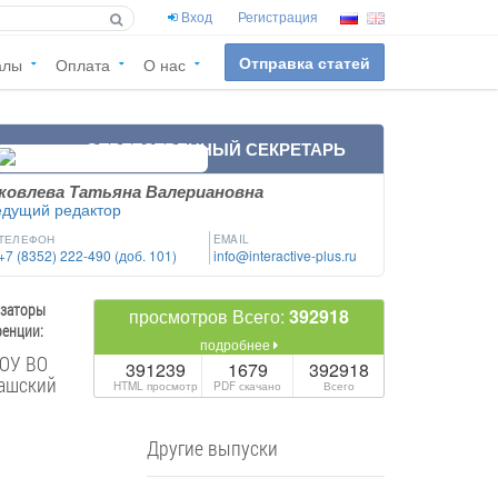
Вход
Регистрация
Отправка статей
алы
Оплата
О нас
ОТВЕТСТВЕННЫЙ СЕКРЕТАРЬ
ковлева Татьяна Валериановна
едущий редактор
ТЕЛЕФОН
EMAIL
+7 (8352) 222-490 (доб. 101)
info@interactive-plus.ru
изаторы
просмотров Всего:
392918
енции:
подробнее
ОУ ВО
391239
1679
392918
ашский
HTML просмотр
PDF скачано
Всего
Другие выпуски