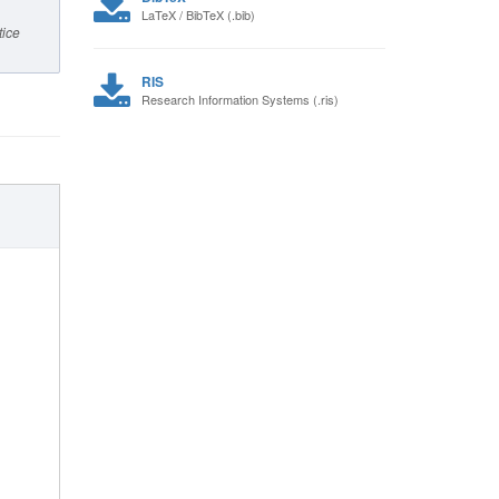
LaTeX / BibTeX (.bib)
tice
RIS
Research Information Systems (.ris)