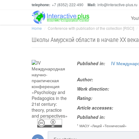
telephone:
+7 (8352) 222-490
Mail:
info@interactive-plus.ru
You
Home
Conference with publication of the collection [RSCI]
Школы Амурской области в начале XX века
Published in:
IV Междунаро
Author:
Work direction:
Rating:
Article accesses:
Published in:
1
МАОУ «Лицей «Технический»