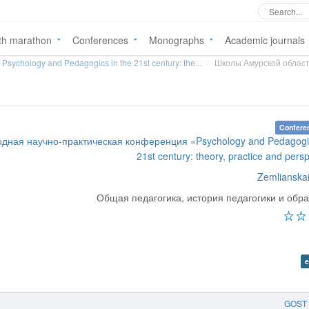
th marathon
Conferences
Monographs
Academic journals
Psychology and Pedagogics in the 21st century: the...
Школы Амурской област
Confere
дная научно-практическая конференция «Psychology and Pedagogic
21st century: theory, practice and pers
Zemlianskai
Общая педагогика, история педагогики и обр
e
GOST