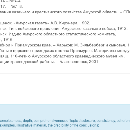
914 – №3–4.
17. – №7–8.
ания казачьего и крестьянского хозяйства Амурской области. – СПб
щенск: «Амурская газета» А.В. Кирхнера, 1902.
нск: Тип. войскового правления Амурского казачьего войска, 1912.
нск: Изд-во Амурского областного статистического комитета,
, 1916.
ибири и Приамурском крае. – Харьков: М. Зильберберг и сыновья, 1
аботы в церковно-приходских школах Приамурья: Материалы между
посвящ. 110-летию Амурского областного краеведческого музея им.
нации краеведческой работы. – Благовещенск, 2001.
c, completeness, depth, comprehensiveness of topic disclosure, consistency, coheren
xamples, illustrative material, the credibility of the conclusions;