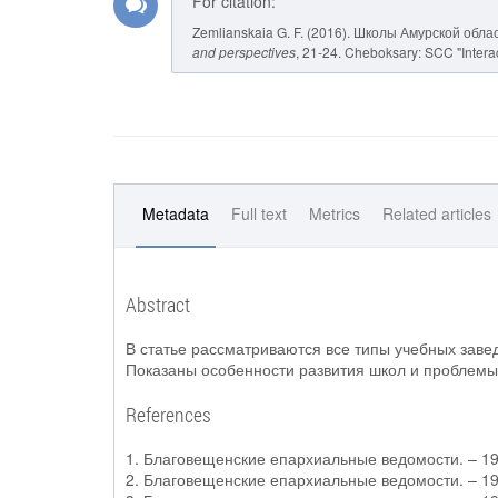
For citation:
Zemlianskaia G. F. (2016). Школы Амурской обла
and perspectives
, 21-24. Cheboksary: SCC "Interac
Metadata
Full text
Metrics
Related articles
Abstract
В статье рассматриваются все типы учебных заве
Показаны особенности развития школ и проблемы
References
1. Благовещенские епархиальные ведомости. – 19
2. Благовещенские епархиальные ведомости. – 19