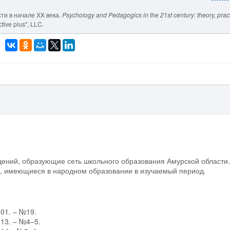
сти в начале XX века.
Psychology and Pedagogics in the 21st century: theory, prac
tive plus", LLC.
дений, образующие сеть школьного образования Амурской области.
, имеющиеся в народном образовании в изучаемый период.
01. – №19.
13. – №4–5.