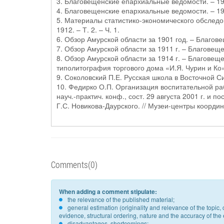
3. Благовещенские епархиальные ведомости. – 1
4. Благовещенские епархиальные ведомости. – 19
5. Материалы статистико-экономического обследов
1912. – Т. 2. – Ч. 1.
6. Обзор Амурской области за 1901 год. – Благове
7. Обзор Амурской области за 1911 г. – Благовеще
8. Обзор Амурской области за 1914 г. – Благовеще
типолитография торгового дома «И.Я. Чурин и Ко»
9. Соколовский П.Е. Русская школа в Восточной С
10. Федирко О.П. Организация воспитательной р
науч.-практич. конф., сост. 29 августа 2001 г. и 
Г.С. Новикова-Даурского. // Музеи-центры коорди
Comments(0)
When adding a comment stipulate:
the relevance of the published material;
general estimation (originality and relevance of the topi
evidence, structural ordering, nature and the accuracy of the e
disadvantages, shortcomings;