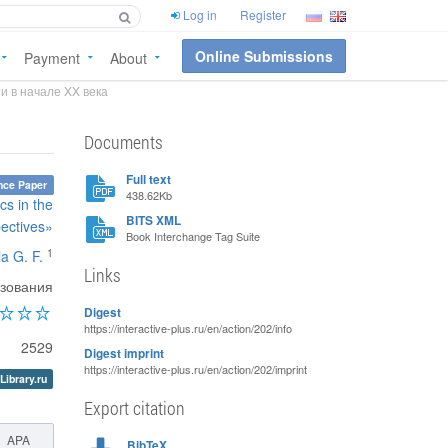
Log in
Register
Online Submissions
Payment
About
и в начале XX века
Documents
Full text
nce Paper
438.62Kb
s in the
BITS XML
pectives»
Book Interchange Tag Suite
1
a G. F.
Links
азования
Digest
https://interactive-plus.ru/en/action/202/info
2529
Digest imprint
https://interactive-plus.ru/en/action/202/imprint
Library.ru
Export citation
APA
BibTeX