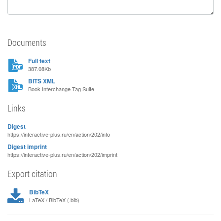
Documents
Full text
387.08Kb
BITS XML
Book Interchange Tag Suite
Links
Digest
https://interactive-plus.ru/en/action/202/info
Digest imprint
https://interactive-plus.ru/en/action/202/imprint
Export citation
BibTeX
LaTeX / BibTeX (.bib)