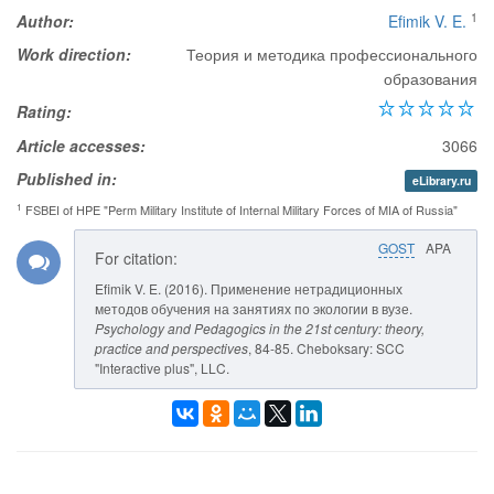
1
Author:
Efimik V. E.
Work direction:
Теория и методика профессионального
образования
Rating:
Article accesses:
3066
Published in:
eLibrary.ru
1
FSBEI of HPE "Perm Military Institute of Internal Military Forces of MIA of Russia"
GOST
APA
For citation:
Efimik V. E. (2016). Применение нетрадиционных
методов обучения на занятиях по экологии в вузе.
Psychology and Pedagogics in the 21st century: theory,
practice and perspectives
, 84-85. Cheboksary: SCC
"Interactive plus", LLC.