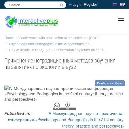
Log in
Register
inc
ра
Home
Conference with publication of the collection [RSCI]
Psychology and Pedagogics in the 21st century: the...
Применение нетрадиционных методов обучения на заня...
Применение нетрадиционных методов обучения
на занятиях по экологии в вузе
Conference Paper
Published in:
IV Международная научно-практическая
конференция «Psychology and Pedagogics in the 21st century:
theory, practice and perspectives»