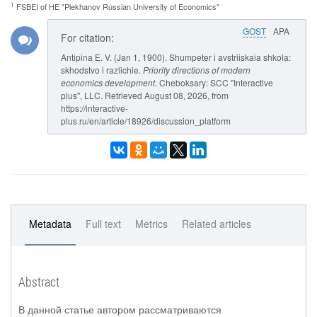
1
FSBEI of HE "Plekhanov Russian University of Economics"
GOST
APA
For citation:
Antipina E. V. (Jan 1, 1900). Shumpeter i avstriiskaia shkola:
skhodstvo i razlichie.
Priority directions of modern
economics development
. Cheboksary: SCC "Interactive
plus", LLC. Retrieved August 08, 2026, from
https://interactive-
plus.ru/en/article/18926/discussion_platform
Metadata
Full text
Metrics
Related articles
Abstract
В данной статье автором рассматриваются