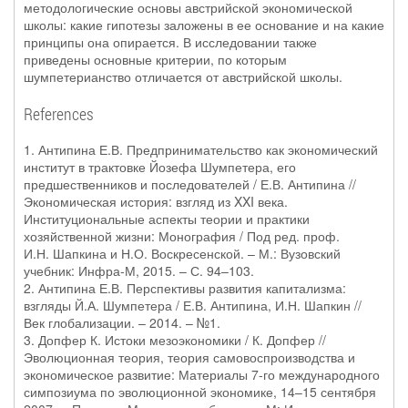
методологические основы австрийской экономической
школы: какие гипотезы заложены в ее основание и на какие
принципы она опирается. В исследовании также
приведены основные критерии, по которым
шумпетерианство отличается от австрийской школы.
References
1. Антипина Е.В. Предпринимательство как экономический
институт в трактовке Йозефа Шумпетера, его
предшественников и последователей / Е.В. Антипина //
Экономическая история: взгляд из XXI века.
Институциональные аспекты теории и практики
хозяйственной жизни: Монография / Под ред. проф.
И.Н. Шапкина и Н.О. Воскресенской. – М.: Вузовский
учебник: Инфра-М, 2015. – С. 94–103.
2. Антипина Е.В. Перспективы развития капитализма:
взгляды Й.А. Шумпетера / Е.В. Антипина, И.Н. Шапкин //
Век глобализации. – 2014. – №1.
3. Допфер К. Истоки мезоэкономики / К. Допфер //
Эволюционная теория, теория самовоспроизводства и
экономическое развитие: Материалы 7-го международного
симпозиума по эволюционной экономике, 14–15 сентября