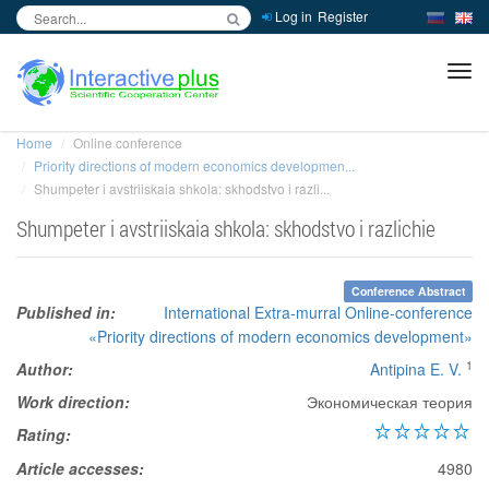
Log in
Register
inc
ра
Home
Online conference
Priority directions of modern economics developmen...
Shumpeter i avstriiskaia shkola: skhodstvo i razli...
Shumpeter i avstriiskaia shkola: skhodstvo i razlichie
Conference Abstract
Published in:
International Extra-murral Online-conference
«Priority directions of modern economics development»
1
Author:
Antipina E. V.
Work direction:
Экономическая теория
Rating:
Article accesses:
4980