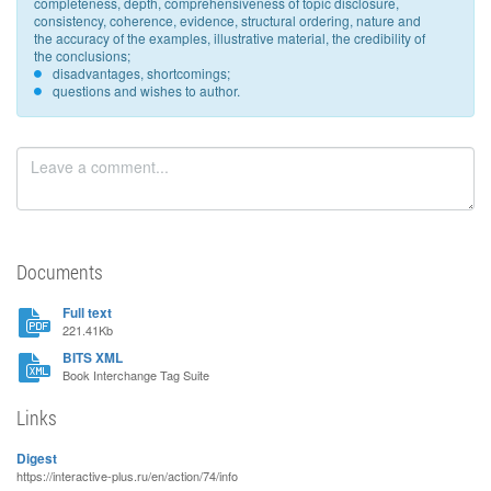
completeness, depth, comprehensiveness of topic disclosure,
consistency, coherence, evidence, structural ordering, nature and
the accuracy of the examples, illustrative material, the credibility of
the conclusions;
disadvantages, shortcomings;
questions and wishes to author.
Documents
Full text
221.41Kb
BITS XML
Book Interchange Tag Suite
Links
Digest
https://interactive-plus.ru/en/action/74/info