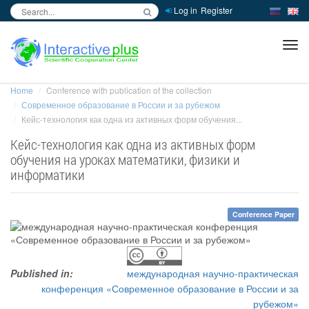
Log in
Register
inc
ра
Home
Conference with publication of the collection
Современное образование в России и за рубежом
Кейс-технология как одна из активных форм обучения...
Кейс-технология как одна из активных форм
обучения на уроках математики, физики и
информатики
Conference Paper
Published in:
международная научно-практическая
конференция «Современное образование в России и за
рубежом»