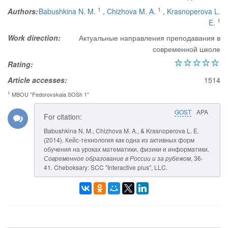
1
1
Authors:
Babushkina N. M.
,
Chizhova M. A.
,
Krasnoperova L.
1
E.
Work direction:
Актуальные направления преподавания в
современной школе
Rating:
Article accesses:
1514
1
MBOU "Fedorovskaia SOSh 1"
GOST
APA
For citation:
Babushkina N. M., Chizhova M. A., & Krasnoperova L. E.
(2014). Кейс-технология как одна из активных форм
обучения на уроках математики, физики и информатики.
Современное образование в России и за рубежом
, 36-
41. Cheboksary: SCC "Interactive plus", LLC.