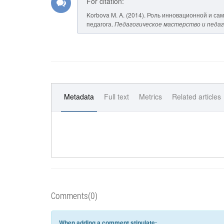
For citation:
Korbova M. A. (2014). Роль инновационной и 
педагога.
Педагогическое мастерство и педаг
Metadata
Full text
Metrics
Related articles
Comments(0)
When adding a comment stipulate: