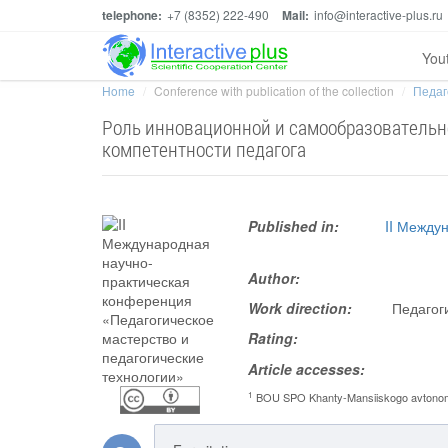
telephone:
+7 (8352) 222-490
Mail:
info@interactive-plus.ru
You
Home
Conference with publication of the collection
Педаг
Роль инновационной и самообразователь
компетентности педагога
Published in:
II Между
Author:
Work direction:
Педагог
Rating:
Article accesses:
1
BOU SPO Khanty-Mansiiskogo avtonomno