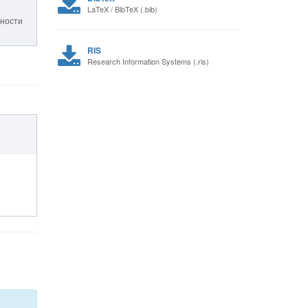
LaTeX / BibTeX (.bib)
тности
RIS
Research Information Systems (.ris)