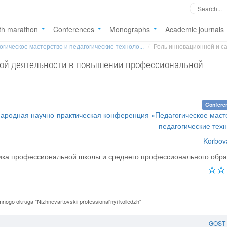
th marathon
Conferences
Monographs
Academic journals
огическое мастерство и педагогические техноло...
Роль инновационной и с
ной деятельности в повышении профессиональной
Confere
народная научно-практическая конференция «Педагогическое маст
педагогические тех
Korbov
ика профессиональной школы и среднего профессионального обр
go okruga "Nizhnevartovskii professional'nyi kolledzh"
GOST