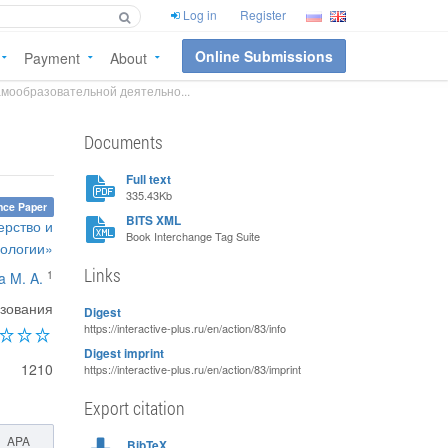
Log in
Register
Online Submissions
Payment
About
амообразовательной деятельно...
Documents
Full text
335.43Kb
nce Paper
BITS XML
ерство и
Book Interchange Tag Suite
нологии»
Links
1
a M. A.
азования
Digest
https://interactive-plus.ru/en/action/83/info
Digest imprint
1210
https://interactive-plus.ru/en/action/83/imprint
Export citation
APA
BibTeX