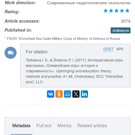
Work direction:
Современные педагогические технологии
Rating:
Article accesses:
3074
Published in:
eLibrary.ru
1
FSOEI "Kronshtadt Sea Cadet Military Corps of Ministry of Defense of Russia
GOST
APA
For citation:
Tarbaeva I. S., & Zhdanov P. I. (2017). Интерактивная игра-
викторина «Олимпийские игры: история и
современность».
Upbringing and education: theory,
methods and practice
, 41-48. Cheboksary: SCC "Interactive
plus", LLC.
Metadata
Full text
Metrics
Related articles