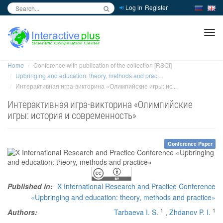
Log in
Register
inc
ра
Home
Conference with publication of the collection [RSCI]
Upbringing and education: theory, methods and prac...
Интерактивная игра-викторина «Олимпийские игры: ис...
Интерактивная игра-викторина «Олимпийские
игры: история и современность»
Conference Paper
Published in:
X International Research and Practice Conference
«Upbringing and education: theory, methods and practice»
1
1
Authors:
Tarbaeva I. S.
,
Zhdanov P. I.