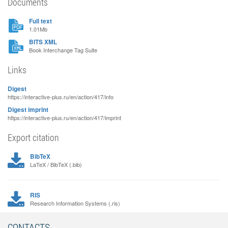
Documents
Full text
1.01Mb
BITS XML
Book Interchange Tag Suite
Links
Digest
https://interactive-plus.ru/en/action/417/info
Digest imprint
https://interactive-plus.ru/en/action/417/imprint
Export citation
BibTeX
LaTeX / BibTeX (.bib)
RIS
Research Information Systems (.ris)
CONTACTS