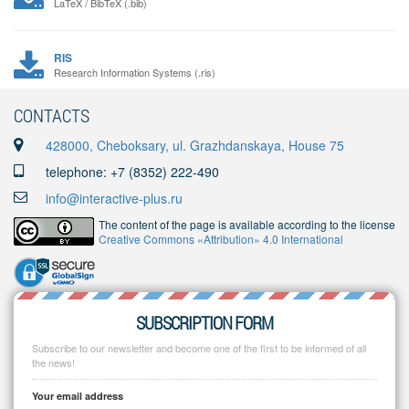
LaTeX / BibTeX (.bib)
RIS
Research Information Systems (.ris)
CONTACTS
428000, Cheboksary, ul. Grazhdanskaya, House 75
telephone: +7 (8352) 222-490
info@interactive-plus.ru
The content of the page is available according to the license
Creative Commons «Attribution» 4.0 International
SUBSCRIPTION FORM
Subscribe to our newsletter and become one of the first to be informed of all
the news!
Your email address