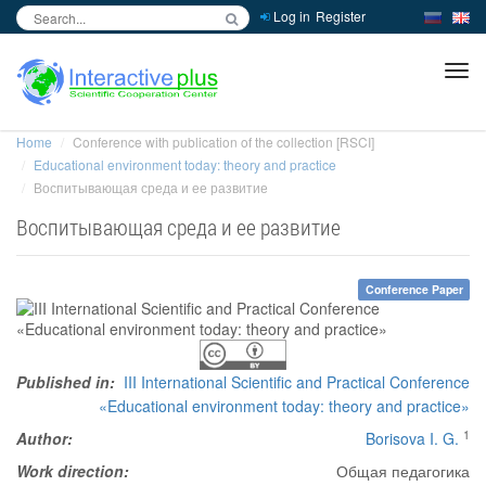
Log in
Register
inc
ра
Home
Conference with publication of the collection [RSCI]
Educational environment today: theory and practice
Воспитывающая среда и ее развитие
Воспитывающая среда и ее развитие
Conference Paper
Published in:
III International Scientific and Practical Conference
«Educational environment today: theory and practice»
1
Author:
Borisova I. G.
Work direction:
Общая педагогика