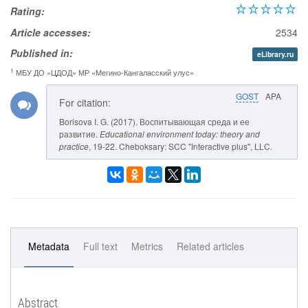
Rating:
Article accesses:
2534
Published in:
eLibrary.ru
1
МБУ ДО «ЦДОД» МР «Мегино-Кангаласский улус»
GOST
APA
For citation:
Borisova I. G. (2017). Воспитывающая среда и ее
развитие.
Educational environment today: theory and
practice
, 19-22. Cheboksary: SCC "Interactive plus", LLC.
Metadata
Full text
Metrics
Related articles
Abstract