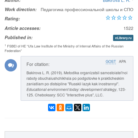
Author:
Bakirova L. R.
Work direction:
Педагогика профессиональной школы и СПО
Rating:
Article accesses:
1522
Published in:
eLibrary.ru
1
FSBEI of HE “Ufa Law Institute of the Ministry of Internal Affairs of the Russian
Federation”
GOST
APA
For citation:
Bakirova L. R. (2019). Metodika organizatsii samostoiatel'noi
raboty obuchaiushchikhsia po podgotovke k prakticheskim
zaniatiiam po distsipline "Russkii iazyk kak inostrannyi".
Educational environment today: development strategy
, 123-
125. Cheboksary: SCC "Interactive plus", LLC.