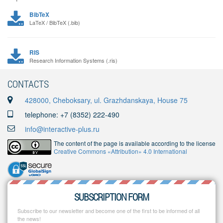
BibTeX
LaTeX / BibTeX (.bib)
RIS
Research Information Systems (.ris)
CONTACTS
428000, Cheboksary, ul. Grazhdanskaya, House 75
telephone: +7 (8352) 222-490
info@interactive-plus.ru
The content of the page is available according to the license
Creative Commons «Attribution» 4.0 International
SUBSCRIPTION FORM
Subscribe to our newsletter and become one of the first to be informed of all
the news!