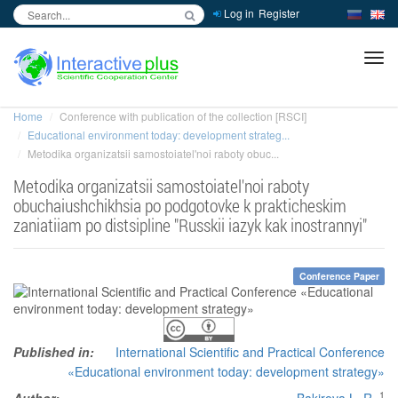
Log in
Register
inc
ра
Home
Conference with publication of the collection [RSCI]
Educational environment today: development strateg...
Metodika organizatsii samostoiatel'noi raboty obuc...
Metodika organizatsii samostoiatel'noi raboty
obuchaiushchikhsia po podgotovke k prakticheskim
zaniatiiam po distsipline "Russkii iazyk kak inostrannyi"
Conference Paper
Published in:
International Scientific and Practical Conference
«Educational environment today: development strategy»
1