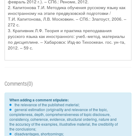
февраль 2012 г.). – СПб.: Реноме, 2012.
2. Капитонова Т.И. Методика обучения русскому языку как
иностранному на этапе предвузовской подготовки /
Т.И. Капитонова, Л.В. Московкин. – СПб.: Златоуст, 2006. –
272 с.
3. Крапивник Л.Ф. Теория и практика преподавания
русского языка как иностранного: учеб.-метод. материалы
по дисциплине. – Хабаровск: Изд-во Тихоокеан. гос. ун-та,
2012. – 59 с.
Comments(0)
When adding a comment stipulate:
the relevance of the published material;
general estimation (originality and relevance of the topic,
completeness, depth, comprehensiveness of topic disclosure,
consistency, coherence, evidence, structural ordering, nature and
the accuracy of the examples, illustrative material, the credibility of
the conclusions;
disadvantages, shortcomings;