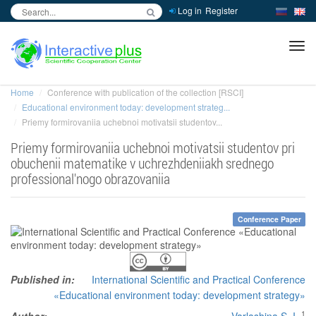
Log in
Register
inc
ра
Home
Conference with publication of the collection [RSCI]
Educational environment today: development strateg...
Priemy formirovaniia uchebnoi motivatsii studentov...
Priemy formirovaniia uchebnoi motivatsii studentov pri
obuchenii matematike v uchrezhdeniiakh srednego
professional'nogo obrazovaniia
Conference Paper
Published in:
International Scientific and Practical Conference
«Educational environment today: development strategy»
1