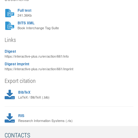
Full text
241.36Kb
BITS XML
Book Interchange Tag Suite
Links
Digest
https://interactive-plus.ru/en/action/661/info
Digest imprint
https://interactive-plus.ru/en/action/661/imprint
Export citation
BibTeX
LaTeX / BibTeX (.bib)
RIS
Research Information Systems (.ris)
CONTACTS