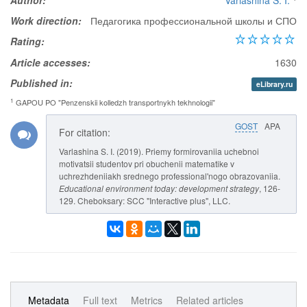
Author:
Varlashina S. I.
Work direction:
Педагогика профессиональной школы и СПО
Rating:
Article accesses:
1630
Published in:
eLibrary.ru
1
GAPOU PO "Penzenskii kolledzh transportnykh tekhnologii"
GOST
APA
For citation:
Varlashina S. I. (2019). Priemy formirovaniia uchebnoi
motivatsii studentov pri obuchenii matematike v
uchrezhdeniiakh srednego professional'nogo obrazovaniia.
Educational environment today: development strategy
, 126-
129. Cheboksary: SCC "Interactive plus", LLC.
Metadata
Full text
Metrics
Related articles