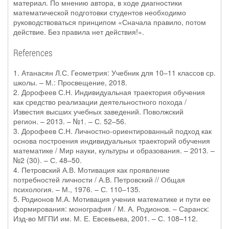
материал. По мнению автора, в ходе диагностики
математической подготовки студентов необходимо
руководствоваться принципом «Сначала правило, потом
действие. Без правила нет действия!».
References
1. Атанасян Л.С. Геометрия: Учебник для 10–11 классов ср.
школы. – М.: Просвещение, 2018.
2. Дорофеев С.Н. Индивидуальная траектория обучения
как средство реализации деятельностного похода /
Известия высших учебных заведений. Поволжский
регион. – 2013. – №1. – С. 52–56.
3. Дорофеев С.Н. Личностно-ориентированный подход как
основа построения индивидуальных траекторий обучения
математике / Мир науки, культуры и образования. – 2013. –
№2 (30). – С. 48–50.
4. Петровский А.В. Мотивация как проявление
потребностей личности / А.В. Петровский // Общая
психология. – М., 1976. – С. 110–135.
5. Родионов М.А. Мотивация учения математике и пути ее
формирования: монография / М. А. Родионов. – Саранск:
Изд-во МГПИ им. М. Е. Евсевьева, 2001. – С. 108–112.