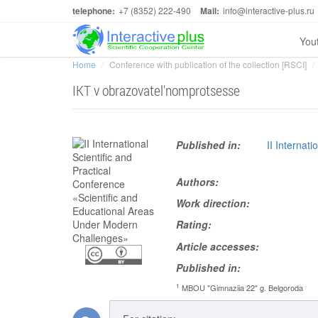
telephone:
+7 (8352) 222-490
Mail:
info@interactive-plus.ru
You
Home
Conference with publication of the collection [RSCI]
IKT v obrazovatel'nomprotsesse
Published in:
II Internat
Authors:
Work direction:
Rating:
Article accesses:
Published in:
1
MBOU "Gimnaziia 22" g. Belgoroda