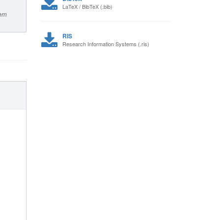
LaTeX / BibTeX (.bib)
ern
RIS
Research Information Systems (.ris)