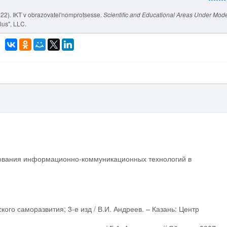
2022). IKT v obrazovatel'nomprotsesse.
Scientific and Educational Areas Under Mod
lus", LLC.
зования информационно-коммуникационных технологий в
ского саморазвития; 3-е изд / В.И. Андреев. – Казань: Центр