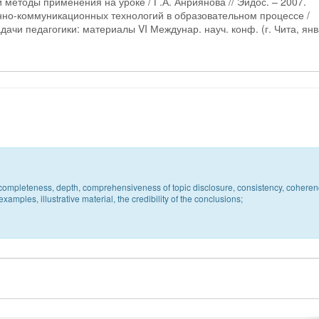
 методы применения на уроке / Г.А. Анриянова // Эйдос. – 2007.
но-коммуникационных технологий в образовательном процессе /
дачи педагогики: материалы VI Междунар. науч. конф. (г. Чита, ян
c, completeness, depth, comprehensiveness of topic disclosure, consistency, coheren
xamples, illustrative material, the credibility of the conclusions;