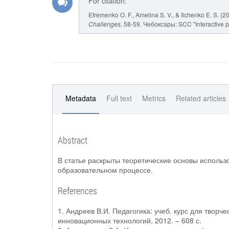
For citation:
Efremenko O. F., Amelina S. V., & Ilchenko E. S. (
Challenges
, 58-59. Чебоксары: SCC "Interactive p
Metadata
Full text
Metrics
Related articles
Abstract
В статье раскрыты теоретические основы исполь
образовательном процессе.
References
1. Андреев В.И. Педагогика: учеб. курс для творче
инновационных технологий, 2012. – 608 с.