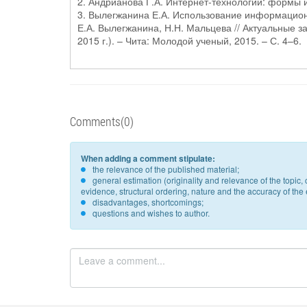
2. Андрианова Г.А. Интернет-технологии: формы и
3. Вылегжанина Е.А. Использование информацион
Е.А. Вылегжанина, Н.Н. Мальцева // Актуальные за
2015 г.). – Чита: Молодой ученый, 2015. – С. 4–6.
Comments(0)
When adding a comment stipulate:
the relevance of the published material;
general estimation (originality and relevance of the topi
evidence, structural ordering, nature and the accuracy of the e
disadvantages, shortcomings;
questions and wishes to author.