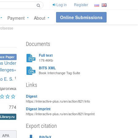
Log in
Register
Online Submissions
Payment
About
rotsesse
Documents
Full text
nce Paper
179.46Kb
eas Under
BITS XML
llenges»
Book Interchange Tag Suite
1
o E. S.
Links
дагогика
Digest
https://interactive-plus.ru/en/action/821/info
774
Digest imprint
https://interactive-plus.ru/en/action/821/imprint
Library.ru
Export citation
APA
BibTeX