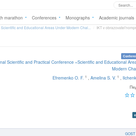
th marathon
Conferences
Monographs
Academic journals
Scientific and Educational Areas Under Modern Chal...
IKT v obrazovatel'nomp
Confere
ional Scientific and Practical Conference «Scientific and Educational Ar
Modern Cha
1
1
Efremenko O. F.
,
Amelina S. V.
,
Ilchenk
Пе
e
GOST