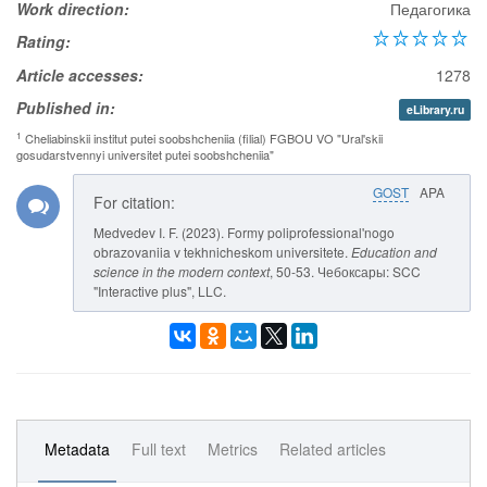
Work direction:
Педагогика
Rating:
Article accesses:
1278
Published in:
eLibrary.ru
1
Cheliabinskii institut putei soobshcheniia (filial) FGBOU VO "Ural'skii
gosudarstvennyi universitet putei soobshcheniia"
GOST
APA
For citation:
Medvedev I. F. (2023). Formy poliprofessional'nogo
obrazovaniia v tekhnicheskom universitete.
Education and
science in the modern context
, 50-53. Чебоксары: SCC
"Interactive plus", LLC.
Metadata
Full text
Metrics
Related articles