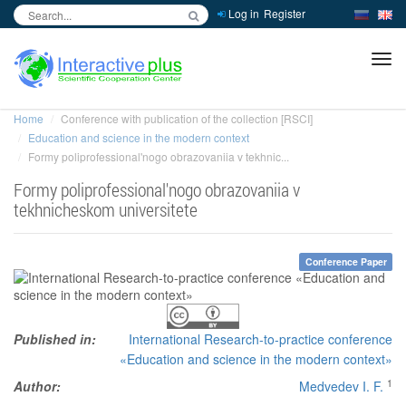
Log in
Register
inc
ра
Home
Conference with publication of the collection [RSCI]
Education and science in the modern context
Formy poliprofessional'nogo obrazovaniia v tekhnic...
Formy poliprofessional'nogo obrazovaniia v
tekhnicheskom universitete
Conference Paper
Published in:
International Research-to-practice conference
«Education and science in the modern context»
1
Author:
Medvedev I. F.