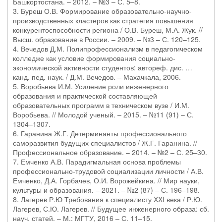
Башкортостана. – 2012. – №3 – С. 5–8.
3. Буреш О.В. Формирование образовательно-научно-
производственных кластеров как стратегия повышения
конкурентоспособности региона / О.В. Буреш, М.А. Жук. //
Высш. образование в России. – 2009. – №3 – С. 120–125.
4. Вечедов Д.М. Полипрофессионализм в педагогическом
колледже как условие формирования социально-
экономической активности студентов: автореф. дис. …
канд. пед. наук. / Д.М. Вечедов. – Махачкала, 2006.
5. Воробьева И.М. Усиление роли инженерного
образования и практической составляющей
образовательных программ в техническом вузе / И.М.
Воробьева. // Молодой ученый. – 2015. – №11 (91) – С.
1304–1307.
6. Гаранина Ж.Г. Детерминанты профессионального
саморазвития будущих специалистов / Ж.Г. Гаранина. //
Профессиональное образование. – 2014. – №2 – С. 25–30.
7. Емченко А.В. Парадигмальная основа проблемы
профессионально-трудовой социализации личности / А.В.
Емченко, Д.А. Горбачев, О.И. Ворожейкина. // Мир науки,
культуры и образования. – 2021. – №2 (87) – С. 196–198.
8. Лагерев Р.Ю Требования к специалисту XXI века / Р.Ю.
Лагерев, С.Ю. Лагерев. // Будущее инженерного образа: сб.
науч. статей. – М.: МГТУ, 2016 – С. 11–15.