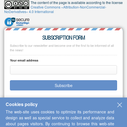
The content of the page is available according to the license
Creative Commons «Attribution-NonCommercial-
NoDerivatives» 4.0 International
SUBSCRIPTION FORM
Subscribe to our newsletter and become one of the first to be informed of all
the news!
Your email address
Subscribe
Cookies policy
The web-site uses cookies to optimize its performance and
Copyright © 2013-2026 Scientific Cooperation Center "Interactive Plus"
design as well as special service to collect and analyze data
about pages visitors. By continuing to browse this web-site