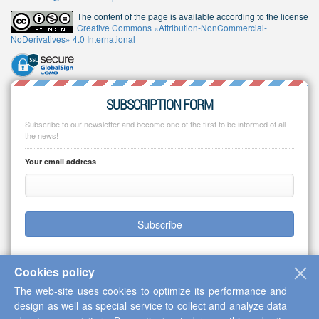
The content of the page is available according to the license
Creative Commons «Attribution-NonCommercial-
NoDerivatives» 4.0 International
SUBSCRIPTION FORM
Subscribe to our newsletter and become one of the first to be informed of all
the news!
Your email address
Subscribe
Cookies policy
The web-site uses cookies to optimize its performance and
Copyright © 2013-2026 Scientific Cooperation Center "Interactive Plus"
design as well as special service to collect and analyze data