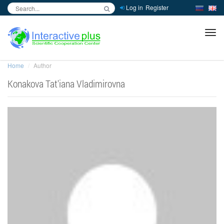
Log in
Register
inc
ра
Home
Author
Konakova Tat'iana Vladimirovna