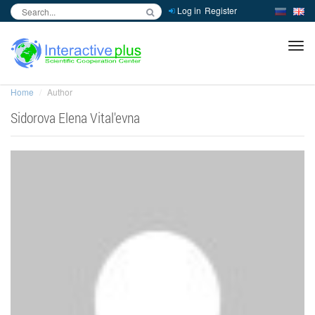
Log in
Register
inc
ра
Home
Author
Sidorova Elena Vital'evna