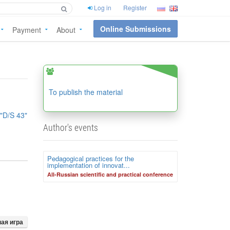
Log in
Register
Online Submissions
Payment
About
To publish the material
D/S 43"
Author's events
Pedagogical practices for the
implementation of innovat...
Аll-Russian scientific and practical conference
ая игра